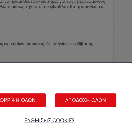
ια να προμηθευτούν εισιτήριο για τους μεμονωμένους
λυμπιακού», την οποία ο φίλαθλος θα προμηθεύεται
εισιτηρίων διαρκείας. Τις οδηγίες μεταβίβασης
ΟΡΡΙΨΗ ΟΛΩΝ
ΑΠΟΔΟΧΗ ΟΛΩΝ
ΑΚΟΛΟΥΘΗΣΤΕ ΜΑΣ:
ΡΥΘΜΙΣΕΙΣ COOKIES
ίριση cookies
|
Όροι Χρήσης
|
Πολιτική Απορρήτου
|
Επικοινωνία