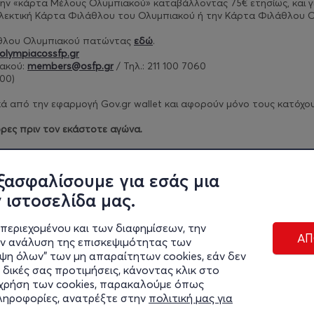
ν την «κάρτα Μέλους Ολυμπιακού» καταβάλλοντας 75€ ετησίως, και
γ
λλεκτική Κάρτα Φιλάθλου του Ολυμπιακού ή την Κάρτα Φιλάθλου Ο
άθλου Ολυμπιακού πατώντας
εδώ
.
olympiacossfp.gr
ακού:
members@osfp.gr
/ Τηλ.: 211 100 7060
00)​
 από την εφαρμογή Gov.gr wallet και αφορούν μόνο τους κατόχους 
ρες πριν τον εκάστοτε αγώνα.
ρίων πατήστε
εδώ
.
ξασφαλίσουμε για εσάς μια
 ιστοσελίδα μας.
περιεχομένου και των διαφημίσεων, την
ΑΠ
ην ανάλυση της επισκεψιμότητας των
ιψη όλων" των μη απαραίτητων cookies, εάν δεν
 δικές σας προτιμήσεις, κάνοντας κλικ στο
η χρήση των cookies, παρακαλούμε όπως
Διαχε
πληροφορίες, ανατρέξτε στην
πολιτική μας για