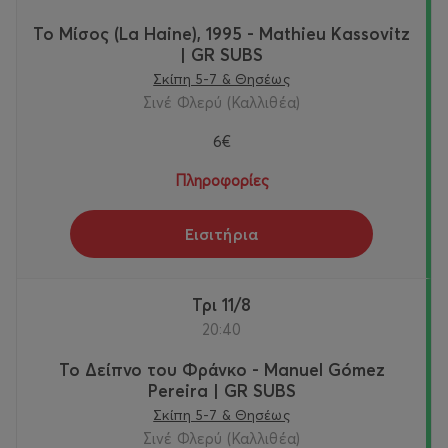
Το Μίσος (La Haine), 1995 - Mathieu Kassovitz
| GR SUBS
Σκίπη 5-7 & Θησέως
Σινέ Φλερύ (Καλλιθέα)
6€
Πληροφορίες
Εισιτήρια
Τρι 11/8
20:40
Το Δείπνο του Φράνκο - Manuel Gómez
Pereira | GR SUBS
Σκίπη 5-7 & Θησέως
Σινέ Φλερύ (Καλλιθέα)