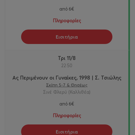
από
6€
Πληροφορίες
Εισιτήρια
Τρι 11/8
22:50
Ας Περιμένουν οι Γυναίκες, 1998 | Σ. Τσιώλης
Σκίπη 5-7 & Θησέως
Σινέ Φλερύ (Καλλιθέα)
από
6€
Πληροφορίες
Εισιτήρια