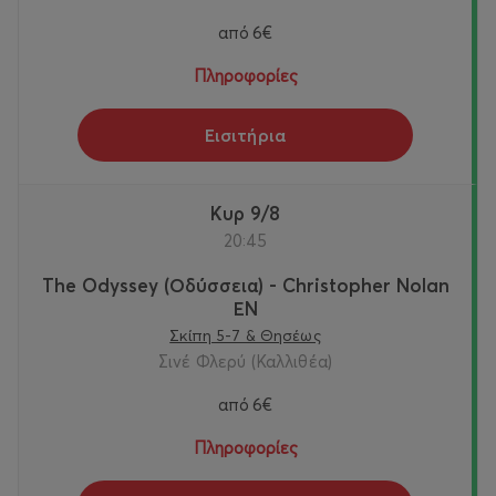
από
6€
Πληροφορίες
Εισιτήρια
Κυρ 9/8
20:45
The Odyssey (Οδύσσεια) - Christopher Nolan
ΕΝ
Σκίπη 5-7 & Θησέως
Σινέ Φλερύ (Καλλιθέα)
από
6€
Πληροφορίες