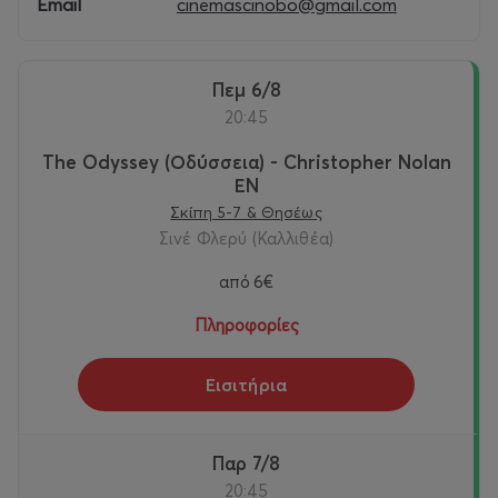
🎟️ Γενική είσοδος: 8.00€ / Άνω 65, άνεργοι, φοιτητές ,
Email
cinemascinobo@gmail.com
ΑμΕΑ, παιδιά: 6.00€
🍿 Προσφορά κάθε Δευτέρα: 6€ γενική είσοδος
Πεμ 6/8
20:45
Facebook:
Σινέ Φλερύ
| Instagram:
@cineflery
The Odyssey (Οδύσσεια) - Christopher Nolan
ΕΝ
Σκίπη 5-7 & Θησέως
Σινέ Φλερύ (Καλλιθέα)
από
6€
Πληροφορίες
Εισιτήρια
Παρ 7/8
20:45