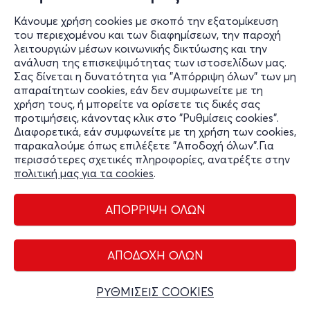
Ας Περιμένουν οι Γυναίκες, 1998 | Σ. Τσιώλης
Κάνουμε χρήση cookies με σκοπό την εξατομίκευση
Σκίπη 5-7 & Θησέως
του περιεχομένου και των διαφημίσεων, την παροχή
Σινέ Φλερύ (Καλλιθέα)
λειτουργιών μέσων κοινωνικής δικτύωσης και την
ανάλυση της επισκεψιμότητας των ιστοσελίδων μας.
από
6€
Σας δίνεται η δυνατότητα για "Απόρριψη όλων" των μη
απαραίτητων cookies, εάν δεν συμφωνείτε με τη
Πληροφορίες
χρήση τους, ή μπορείτε να ορίσετε τις δικές σας
προτιμήσεις, κάνοντας κλικ στο "Ρυθμίσεις cookies".
Διαφορετικά, εάν συμφωνείτε με τη χρήση των cookies,
Εισιτήρια
παρακαλούμε όπως επιλέξετε "Αποδοχή όλων".Για
περισσότερες σχετικές πληροφορίες, ανατρέξτε στην
πολιτική μας για τα cookies
.
ΑΠΟΡΡΙΨΗ ΟΛΩΝ
Διαχείριση cookies
Όροι Χρήσης
Πολιτική Απορρήτου
ΑΠΟΔΟΧΗ ΟΛΩΝ
Επικοινωνία
Copyright © 2026 - Olympiacos.org
ΡΥΘΜΙΣΕΙΣ COOKIES