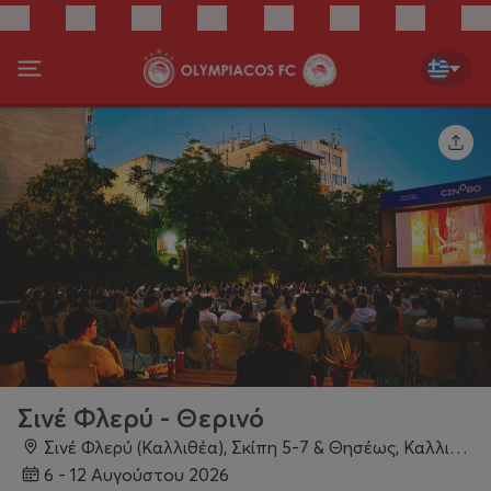
Σινέ Φλερύ - Θερινό
Σινέ Φλερύ (Καλλιθέα), Σκίπη 5-7 & Θησέως, Καλλιθέα
6 - 12 Αυγούστου 2026