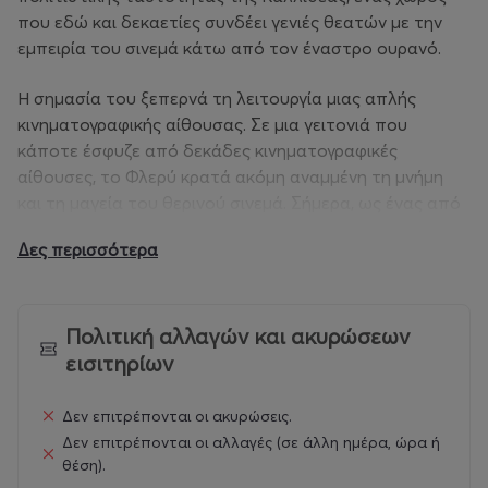
που εδώ και δεκαετίες συνδέει γενιές θεατών με την
εμπειρία του σινεμά κάτω από τον έναστρο ουρανό.
Η σημασία του ξεπερνά τη λειτουργία μιας απλής
κινηματογραφικής αίθουσας. Σε μια γειτονιά που
κάποτε έσφυζε από δεκάδες κινηματογραφικές
αίθουσες, το Φλερύ κρατά ακόμη αναμμένη τη μνήμη
και τη μαγεία του θερινού σινεμά. Σήμερα, ως ένας από
τους τελευταίους και πλέον μοναδικούς
Δες περισσότερα
κινηματογραφικούς χώρους της περιοχής, η παρουσία
του είναι πολύτιμη για την πολιτιστική συνέχεια της
Καλλιθέας.
Πολιτική αλλαγών και ακυρώσεων
Η στήριξή του δεν αφορά μόνο μια προβολή ή μια
εισιτηρίων
καλοκαιρινή έξοδο. Αφορά τη διατήρηση ενός
σημαντικού κομματιού της ιστορίας της πόλης, ενός
Δεν επιτρέπονται οι ακυρώσεις.
χώρου που συνεχίζει να δίνει πνοή στη γειτονιά, να
Δεν επιτρέπονται οι αλλαγές (σε άλλη ημέρα, ώρα ή
ενώνει ανθρώπους διαφορετικών γενεών και να
θέση).