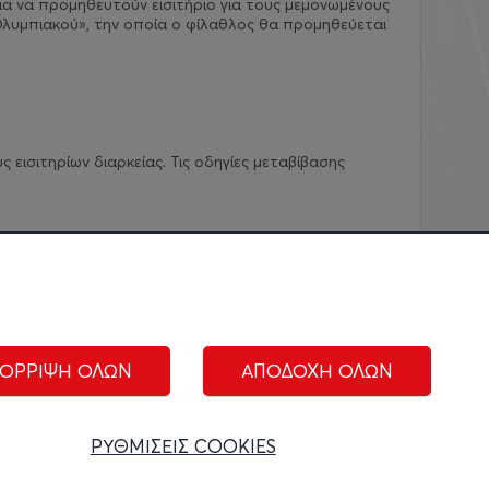
ια να προμηθευτούν εισιτήριο για τους μεμονωμένους
λυμπιακού», την οποία ο φίλαθλος θα προμηθεύεται
εισιτηρίων διαρκείας. Τις οδηγίες μεταβίβασης
ΟΡΡΙΨΗ ΟΛΩΝ
ΑΠΟΔΟΧΗ ΟΛΩΝ
ΑΚΟΛΟΥΘΗΣΤΕ ΜΑΣ:
ΡΥΘΜΙΣΕΙΣ COOKIES
ίριση cookies
|
Όροι Χρήσης
|
Πολιτική Απορρήτου
|
Επικοινωνία