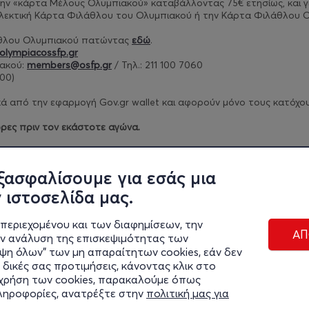
ν την «κάρτα Μέλους Ολυμπιακού» καταβάλλοντας 75€ ετησίως, και
γ
λλεκτική Κάρτα Φιλάθλου του Ολυμπιακού ή την Κάρτα Φιλάθλου Ο
άθλου Ολυμπιακού πατώντας
εδώ
.
olympiacossfp.gr
ακού:
members@osfp.gr
/ Τηλ.: 211 100 7060
00)​
 από την εφαρμογή Gov.gr wallet και αφορούν μόνο τους κατόχους 
ρες πριν τον εκάστοτε αγώνα.
ρίων πατήστε
εδώ
.
ξασφαλίσουμε για εσάς μια
 ιστοσελίδα μας.
περιεχομένου και των διαφημίσεων, την
ΑΠ
ην ανάλυση της επισκεψιμότητας των
ιψη όλων" των μη απαραίτητων cookies, εάν δεν
 δικές σας προτιμήσεις, κάνοντας κλικ στο
η χρήση των cookies, παρακαλούμε όπως
Διαχε
πληροφορίες, ανατρέξτε στην
πολιτική μας για