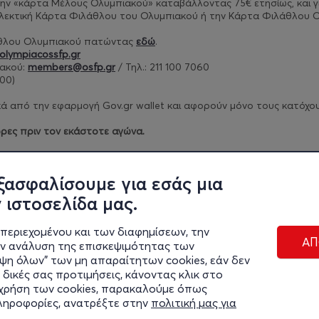
ν την «κάρτα Μέλους Ολυμπιακού» καταβάλλοντας 75€ ετησίως, και
γ
λλεκτική Κάρτα Φιλάθλου του Ολυμπιακού ή την Κάρτα Φιλάθλου Ο
άθλου Ολυμπιακού πατώντας
εδώ
.
olympiacossfp.gr
ακού:
members@osfp.gr
/ Τηλ.: 211 100 7060
00)​
 από την εφαρμογή Gov.gr wallet και αφορούν μόνο τους κατόχους 
ρες πριν τον εκάστοτε αγώνα.
ρίων πατήστε
εδώ
.
ξασφαλίσουμε για εσάς μια
 ιστοσελίδα μας.
περιεχομένου και των διαφημίσεων, την
ΑΠ
ην ανάλυση της επισκεψιμότητας των
ιψη όλων" των μη απαραίτητων cookies, εάν δεν
 δικές σας προτιμήσεις, κάνοντας κλικ στο
η χρήση των cookies, παρακαλούμε όπως
Διαχε
πληροφορίες, ανατρέξτε στην
πολιτική μας για