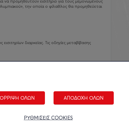
ια να προμηθευτούν εισιτήριο για τους μεμονωμένους
λυμπιακού», την οποία ο φίλαθλος θα προμηθεύεται
εισιτηρίων διαρκείας. Τις οδηγίες μεταβίβασης
ΟΡΡΙΨΗ ΟΛΩΝ
ΑΠΟΔΟΧΗ ΟΛΩΝ
ΑΚΟΛΟΥΘΗΣΤΕ ΜΑΣ:
ΡΥΘΜΙΣΕΙΣ COOKIES
ίριση cookies
|
Όροι Χρήσης
|
Πολιτική Απορρήτου
|
Επικοινωνία