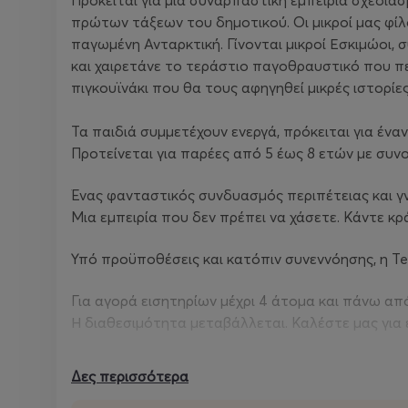
Πρόκειται για μια συναρπαστική εμπειρία σχεδιασ
πρώτων τάξεων του δημοτικού. Οι μικροί μας φί
παγωμένη Ανταρκτική. Γίνονται μικροί Εσκιμώοι, 
και χαιρετάνε το τεράστιο παγοθραυστικό που περ
πιγκουϊνάκι που θα τους αφηγηθεί μικρές ιστορίε
Τα παιδιά συμμετέχουν ενεργά, πρόκειται για έν
Προτείνεται για παρέες από 5 έως 8 ετών με συνο
Ένας φανταστικός συνδυασμός περιπέτειας και γν
Μια εμπειρία που δεν πρέπει να χάσετε. Κάντε κ
Υπό προϋποθέσεις και κατόπιν συνεννόησης, η Tel
Για αγορά εισητηρίων μέχρι 4 άτομα και πάνω απ
Η διαθεσιμότητα μεταβάλλεται. Καλέστε μας για 
ΠΩΛΗΣΗ ΕΙΣΙΤΗΡΙΩΝ: 210 6015332 | www.more.c
Δες περισσότερα
Περισσότερα:
www.teleport-services.com
&
www.t