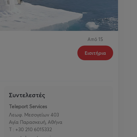
Από
15
Εισιτήρια
Συντελεστές
Teleport Services
Λεωφ. Μεσογείων 403
Αγία Παρασκευή, Αθήνα
T : +30 210 6015332