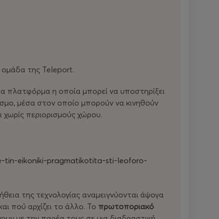
ομάδα της Teleport.
νέα πλατφόρμα η οποία μπορεί να υποστηρίξει
όσμο, μέσα στον οποίο μπορούν να κινηθούν
ι χωρίς περιορισμούς χώρου.
tin-eikoniki-pragmatikotita-sti-leoforo-
οήθεια της τεχνολογίας αναμειγνύονται άψογα
αι πού αρχίζει το άλλο. Το
πρωτοποριακό
ουν με την παρέα τους σε μια διαδραστική