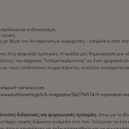
a
rena
ασφάλεια και ενθουσιασμό.
 γονείς.
με θέμα την Ανταρκτική με εμψυχωτές – επιμέλεια από την 
ρος στις ψηφιακές εμπειρίες. Η ομάδα μας δημιούργησε μια 
ρήστες, ταυτόχρονα, "τηλεμετεφέρονται" σε έναν ψηφιακό κ
ν με τους υπόλοιπους συμμετέχοντες, εντελώς ασύρματα κα
eleport-services.com
/www.kathimerini.gr/k/k-magazine/562716574/ti-symvainei-me-
τότυπες διδακτικές και ψυχαγωγικές εμπειρίες
, όπου με τη β
υπάρχει σαφής διάκριση ανάμεσα στο πού τελειώνει το ένα κ
έπει στους επισκέπτες να τηλεμεταφερθούν και να συμμετάσχ