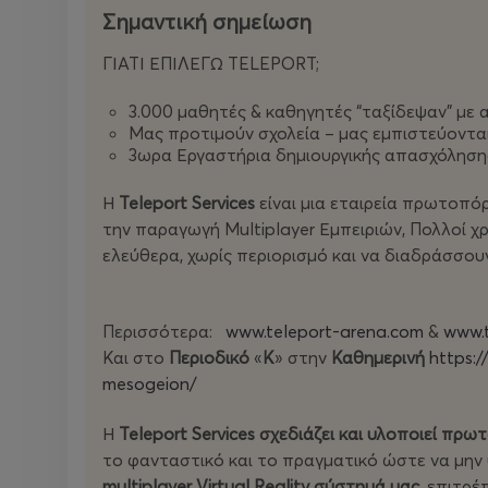
Σημαντική σημείωση
Facebook page
www.facebook.com/teleportaren
ΓΙΑΤΙ ΕΠΙΛΕΓΩ TELEPORT;
Instagram profile:
www.instagram.com/teleport_a
3.000 μαθητές & καθηγητές “ταξίδεψαν” με 
Μας προτιμούν σχολεία – μας εμπιστεύονται
3ωρα Εργαστήρια δημιουργικής απασχόλησης 
Η
Teleport Services
είναι μια εταιρεία πρωτοπό
την παραγωγή Multiplayer Εμπειριών, Πολλοί χ
ελεύθερα, χωρίς περιορισμό και να διαδράσσου
Περισσότερα:
www.teleport-arena.com
&
www.t
Και στο
Περιοδικό
«
Κ
» στην
Καθημερινή
https:/
mesogeion/
Η
Teleport Services σχεδιάζει και υλοποιεί πρω
το φανταστικό και το πραγματικό ώστε να μην 
multiplayer Virtual Reality σύστημά μας
, επιτρ