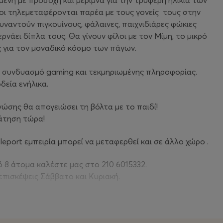
μένη με προσοχή και μέριμνα για την τρυφερή ηλικία των
λοι τηλεμεταφέρονται παρέα με τους γονείς τους στην
συναντούν πιγκουίνους, φάλαινες, παιχνιδιάρες φώκιες
νάει δίπλα τους. Θα γίνουν φίλοι με τον Μίμη, το μικρό
ς για τον μοναδικό κόσμο των πάγων.
αν συνδυασμό gaming και τεκμηριωμένης πληροφορίας.
δεία ενήλικα.
ώσης θα απογειώσει τη βόλτα με το παιδί!
ράτηση τώρα!
eport εμπειρία μπορεί να μεταφερθεί και σε άλλο χώρο .
ό 8 άτομα καλέστε μας στο 210 6015332.
επισκέψεις Σάββατο και Κυριακή.
om
eleport-arena.com