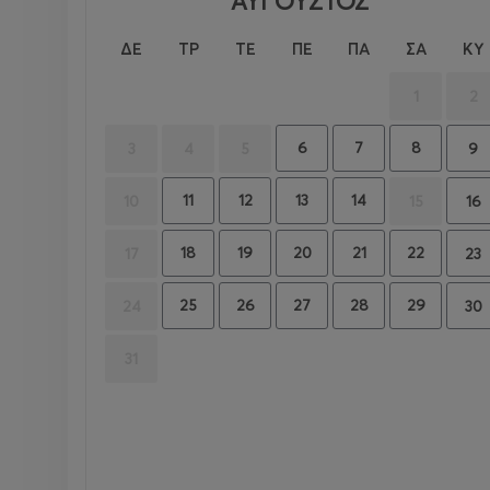
ΑΥΓΟΥΣΤΟΣ
ΔΕ
ΤΡ
ΤΕ
ΠΕ
ΠΑ
ΣΑ
ΚΥ
1
2
6
7
8
9
3
4
5
11
12
13
14
16
10
15
18
19
20
21
22
23
17
25
26
27
28
29
30
24
31