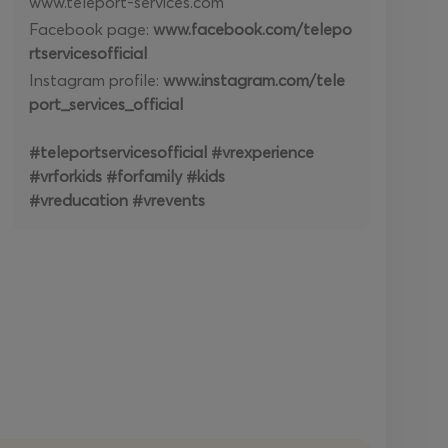
www.teleport-services.com
Facebook page:
www.facebook.com/telepo
rtservicesofficial
Instagram profile:
www.instagram.com/tele
port_services_official
#teleportservicesofficial #vrexperience
#vrforkids #forfamily #kids
#vreducation #vrevents