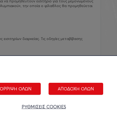
ια να προμηθευτούν εισιτήριο για τους μεμονωμένους
λυμπιακού», την οποία ο φίλαθλος θα προμηθεύεται
εισιτηρίων διαρκείας. Τις οδηγίες μεταβίβασης
ΟΡΡΙΨΗ ΟΛΩΝ
ΑΠΟΔΟΧΗ ΟΛΩΝ
ΑΚΟΛΟΥΘΗΣΤΕ ΜΑΣ:
ΡΥΘΜΙΣΕΙΣ COOKIES
ίριση cookies
|
Όροι Χρήσης
|
Πολιτική Απορρήτου
|
Επικοινωνία