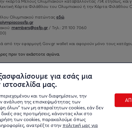
ν την «κάρτα Μέλους Ολυμπιακού» καταβάλλοντας 75€ ετησίως, και
γ
λλεκτική Κάρτα Φιλάθλου του Ολυμπιακού ή την Κάρτα Φιλάθλου Ο
άθλου Ολυμπιακού πατώντας
εδώ
.
olympiacossfp.gr
ακού:
members@osfp.gr
/ Τηλ.: 211 100 7060
00)​
 από την εφαρμογή Gov.gr wallet και αφορούν μόνο τους κατόχους 
ρες πριν τον εκάστοτε αγώνα.
ρίων πατήστε
εδώ
.
ξασφαλίσουμε για εσάς μια
 ιστοσελίδα μας.
περιεχομένου και των διαφημίσεων, την
ΑΠ
ην ανάλυση της επισκεψιμότητας των
ιψη όλων" των μη απαραίτητων cookies, εάν δεν
 δικές σας προτιμήσεις, κάνοντας κλικ στο
η χρήση των cookies, παρακαλούμε όπως
Διαχε
πληροφορίες, ανατρέξτε στην
πολιτική μας για