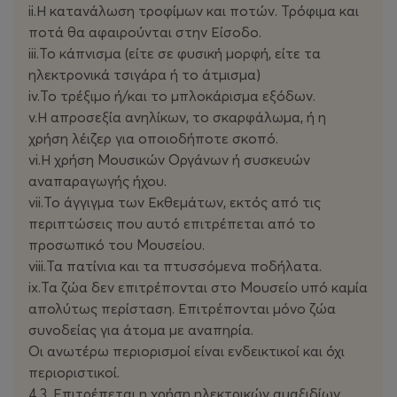
ii.Η κατανάλωση τροφίμων και ποτών. Τρόφιμα και
ποτά θα αφαιρούνται στην Είσοδο.
iii.Το κάπνισμα (είτε σε φυσική μορφή, είτε τα
ηλεκτρονικά τσιγάρα ή το άτμισμα)
iv.Το τρέξιμο ή/και το μπλοκάρισμα εξόδων.
v.Η απροσεξία ανηλίκων, το σκαρφάλωμα, ή η
χρήση λέιζερ για οποιοδήποτε σκοπό.
vi.Η χρήση Μουσικών Οργάνων ή συσκευών
αναπαραγωγής ήχου.
vii.Το άγγιγμα των Εκθεμάτων, εκτός από τις
περιπτώσεις που αυτό επιτρέπεται από το
προσωπικό του Μουσείου.
viii.Τα πατίνια και τα πτυσσόμενα ποδήλατα.
ix.Τα ζώα δεν επιτρέπονται στο Μουσείο υπό καμία
απολύτως περίσταση. Επιτρέπονται μόνο ζώα
συνοδείας για άτομα με αναπηρία.
Οι ανωτέρω περιορισμοί είναι ενδεικτικοί και όχι
περιοριστικοί.
4.3. Επιτρέπεται η χρήση ηλεκτρικών αμαξιδίων