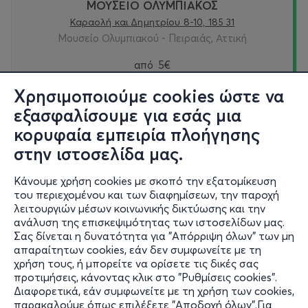
ΜΟΥΣΕΙΟ ΟΛΥΜΠΙΑΚΟΣ
Καραολή και Δημητρίου 8-10, 185 31
Μουσείο Ολυμπιακού - Πειραιάς, Αττική
από
5€
Χρησιμοποιούμε cookies ώστε να
Εισιτήρια
εξασφαλίσουμε για εσάς μια
κορυφαία εμπειρία πλοήγησης
Κυρ, 30/8
στην ιστοσελίδα μας.
10:00
Κάνουμε χρήση cookies με σκοπό την εξατομίκευση
του περιεχομένου και των διαφημίσεων, την παροχή
ΜΟΥΣΕΙΟ ΟΛΥΜΠΙΑΚΟΣ
λειτουργιών μέσων κοινωνικής δικτύωσης και την
Καραολή και Δημητρίου 8-10, 185 31
ανάλυση της επισκεψιμότητας των ιστοσελίδων μας.
Μουσείο Ολυμπιακού - Πειραιάς, Αττική
Σας δίνεται η δυνατότητα για "Απόρριψη όλων" των μη
απαραίτητων cookies, εάν δεν συμφωνείτε με τη
από
5€
χρήση τους, ή μπορείτε να ορίσετε τις δικές σας
προτιμήσεις, κάνοντας κλικ στο "Ρυθμίσεις cookies".
Διαφορετικά, εάν συμφωνείτε με τη χρήση των cookies,
Εισιτήρια
παρακαλούμε όπως επιλέξετε "Αποδοχή όλων".Για