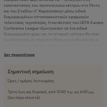
εγκαταστάσεις του προπονητικού κέντρου στο Ρέντη
και του Σταδίου «Γ. Καραϊσκάκης» μέσω ειδικά
διαμορφωμένων οπτικοακουστικών εφαρμογών
τελευταίας τεχνολογίας. Η κατάκτηση του UEFA Europa
Conference League «ζωντανεύει» σε ένα ειδικά
διαμορφωμένο χώρο και το ιστορικό τρόπαιο θα είναι
για πάντα εκεί, σε περίοπτη θέση, για να θυμούνται οι
παλιοί και να μαθαίνουν οι νέοι πως το όνειρο το τρελό
έγινε… πραγματικότητα!
Δες περισσότερα
Ένα Μουσείο για ολόκληρη την ερυθρόλευκη οικογένεια
του Ολυμπιακού, με ιδιαίτερη μνεία στις μεγάλες
κατακτήσεις τίτλων από τα τμήματα του ερασιτέχνη
Σημαντική σημείωση
και του μπάσκετ, σε Ελλάδα και Ευρώπη. Το ταξίδι στο
νέο, θρυλικό Μουσείο της ΠΑΕ Ολυμπιακός, θα είναι μία
Ώρες / ημέρες λειτουργίας:
ξεχωριστή εμπειρία για μικρούς και μεγάλους, οι οποίοι
θα έχουν την ευκαιρία να θυμηθούν και να διδαχθούν
Τρίτη έως και Κυριακή, από 10:00 π.μ. ως 6:00 μ.μ.
την ιστορία του Ολυμπιακού, αλλά και να
(Δευτέρα κλειστά)
ψυχαγωγηθούν μέσα από έναν υπερσύγχρονο