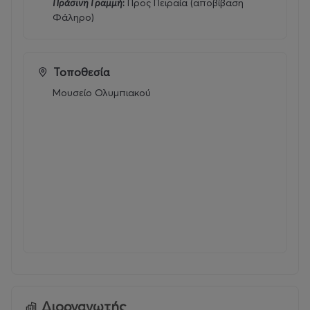
Πράσινη Γραμμή
:
Προς Πειραία (αποβίβαση
Φάληρο)
Τοποθεσία
Μουσείο Ολυμπιακού
Διοργανωτής