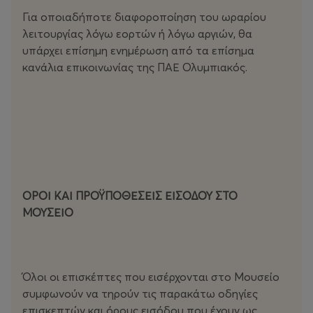
• Φοιτητές (με την επίδειξη της εκπαιδευτικής τους
Για οποιαδήποτε διαφοροποίηση του ωραρίου
ταυτότητας)
λειτουργίας λόγω εορτών ή λόγω αργιών, θα
• Οι υπηρετούντες τη στρατιωτική τους θητεία, με
υπάρχει επίσημη ενημέρωση από τα επίσημα
επίδειξη Δελτίου Ταυτότητας Οπλίτη, σε ισχύ.
κανάλια επικοινωνίας της ΠΑΕ Ολυμπιακός.
Ελεύθερη είσοδο δικαιούνται:
• Τα παιδιά ηλικίας έως 6 ετών.
• Τα άτομα με αναπηρία και ένας συνοδός αυτών (ο
τελευταίος εφόσον οι εν λόγω ανάπηροι έχουν
αναπηρία άνω του 67%), ανεξαρτήτως χώρας
προέλευσης, με την επίδειξη της αστυνομικής τους
ΟΡΟΙ ΚΑΙ ΠΡΟΫΠΟΘΕΣΕΙΣ ΕΙΣΟΔΟΥ ΣΤΟ
ταυτότητας ή του διαβατηρίου τους και
ΜΟΥΣΕΙΟ
Πιστοποιητικού Αναπηρίας Ε.Φ.Κ.Α. (απόφασης Κέντρου
Πιστοποίησης Αναπηρίας – ΚΕ.Π.Α.) για τους κατοίκους
της ημεδαπής ή ανάλογου πιστοποιητικού από
αντίστοιχο αρμόδιο φορέα της αλλοδαπής.
Όλοι οι επισκέπτες που εισέρχονται στο Μουσείο
συμφωνούν να τηρούν τις παρακάτω οδηγίες
επισκεπτών και όρους εισόδου που έχουν ως