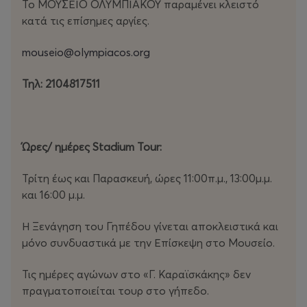
τεχνολογικό εξοπλισμό με τρισδιάστατα ολόγράμματα
Το ΜΟΥΣΕΙΟ ΟΛΥΜΠΙΑΚΟΥ παραμένει κλειστό
και διαδραστικά παιχνίδια για όλες τις ηλικίες!
κατά τις επίσημες αργίες.
ΤΙΜΕΣ
mouseio@olympiacos.org
Τηλ: 2104817511
Κανονικό: 12 €
Μειωμένο: 8 €
Ώρες/ ημέρες Stadium
Tour
:
Γονέας (Έως 2 Γονείς): 10 €
Παιδικό (Από 6 ετών έως 17 ετών): 5 €
Τρίτη έως και Παρασκευή, ώρες 11:00π.μ., 13:00μ.μ.
ΑμεΑ: Δωρεάν
και 16:00 μ.μ.
Παιδιά έως 6 ετών: Δωρεάν
Η Ξενάγηση του Γηπέδου γίνεται αποκλειστικά και
μόνο συνδυαστικά με την Επίσκεψη στο Μουσείο.
Μειωμένο δικαιούνται:
Τις ημέρες αγώνων στο «Γ. Καραϊσκάκης» δεν
• Άτομα άνω των 65 ετών
πραγματοποιείται τουρ στο γήπεδο.
• Ενεργές κάρτες Μέλους του Ερασιτέχνη Ολυμπιακού