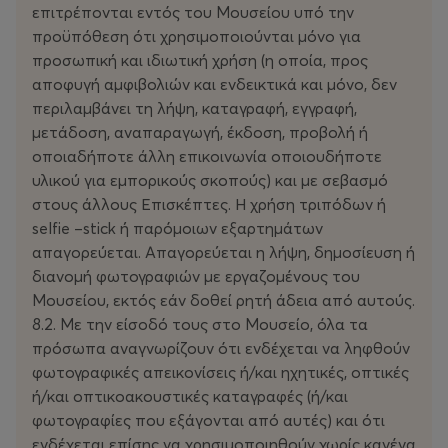
επιτρέπονται εντός του Μουσείου υπό την
προϋπόθεση ότι χρησιμοποιούνται μόνο για
προσωπική και ιδιωτική χρήση (η οποία, προς
αποφυγή αμφιβολιών και ενδεικτικά και μόνο, δεν
περιλαμβάνει τη λήψη, καταγραφή, εγγραφή,
μετάδοση, αναπαραγωγή, έκδοση, προβολή ή
οποιαδήποτε άλλη επικοινωνία οποιουδήποτε
υλικού για εμπορικούς σκοπούς) και με σεβασμό
στους άλλους Επισκέπτες. Η χρήση τριπόδων ή
selfie –stick ή παρόμοιων εξαρτημάτων
απαγορεύεται. Απαγορεύεται η λήψη, δημοσίευση ή
διανομή φωτογραφιών με εργαζομένους του
Μουσείου, εκτός εάν δοθεί ρητή άδεια από αυτούς.
8.2. Με την είσοδό τους στο Μουσείο, όλα τα
πρόσωπα αναγνωρίζουν ότι ενδέχεται να ληφθούν
φωτογραφικές απεικονίσεις ή/και ηχητικές, οπτικές
ή/και οπτικοακουστικές καταγραφές (ή/και
φωτογραφίες που εξάγονται από αυτές) και ότι
ενδέχεται επίσης να χρησιμοποιηθούν χωρίς κανένα