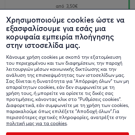
από
3,50€
Χρησιμοποιούμε cookies ώστε να
Εισιτήρια
εξασφαλίσουμε για εσάς μια
κορυφαία εμπειρία πλοήγησης
Κυρ, 6/9
στην ιστοσελίδα μας.
11:30-18:30
Κάνουμε χρήση cookies με σκοπό την εξατομίκευση
του περιεχομένου και των διαφημίσεων, την παροχή
Μουσείο Τεχνολογίας ΝΟΗΣΙΣ
λειτουργιών μέσων κοινωνικής δικτύωσης και την
Οδός Θεσσαλονίκης - Θέρμης (6 χλμ.), Θέρμη, 57001
ανάλυση της επισκεψιμότητας των ιστοσελίδων μας.
Νόησις - Θεσσαλονίκη
Σας δίνεται η δυνατότητα για "Απόρριψη όλων" των μη
απαραίτητων cookies, εάν δεν συμφωνείτε με τη
από
3,50€
χρήση τους, ή μπορείτε να ορίσετε τις δικές σας
προτιμήσεις, κάνοντας κλικ στο "Ρυθμίσεις cookies".
Διαφορετικά, εάν συμφωνείτε με τη χρήση των cookies,
Εισιτήρια
παρακαλούμε όπως επιλέξετε "Αποδοχή όλων".Για
περισσότερες σχετικές πληροφορίες, ανατρέξτε στην
πολιτική μας για τα cookies
.