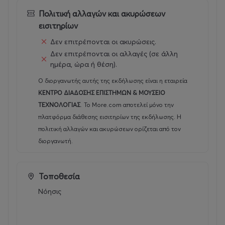
Για τις συγκεκριμένες ώρες λειτουργίας των παραπάνω
Πολιτική αλλαγών και ακυρώσεων
αργιών, δείτε το πρόγραμμα προβολών παραπάνω ή
εισιτηρίων
τηλεφωνήστε στο 2310 483000.
Δεν επιτρέπονται οι ακυρώσεις.
Κλειστά
:
Δεν επιτρέπονται οι αλλαγές (σε άλλη
ημέρα, ώρα ή θέση).
Κάθε Δευτέρα (εκτός από την 26η Δεκεμβρίου και τη 2η
Ιανουαρίου σε περίπτωση που πέσουν Δευτέρα),
Ο διοργανωτής αυτής της εκδήλωσης είναι η εταιρεία
παραμονή και ανήμερα Πρωτοχρονιάς, Καθαρά
ΚΕΝΤΡΟ ΔΙΑΔΟΣΗΣ ΕΠΙΣΤΗΜΩΝ & ΜΟΥΣΕΙΟ
Δευτέρα, 25η Μαρτίου, Μεγάλη Παρασκευή, Μεγάλο
ΤΕΧΝΟΛΟΓΙΑΣ
.
Το More.com αποτελεί μόνο την
Σάββατο, Κυριακή του Πάσχα, Δευτέρα του Πάσχα,
πλατφόρμα διάθεσης εισιτηρίων της εκδήλωσης. Η
Αγίου Πνεύματος, Δεκαπενταύγουστο, 26η Οκτωβρίου,
πολιτική αλλαγών και ακυρώσεων ορίζεται από τον
παραμονή και ανήμερα Χριστουγέννων.
διοργανωτή.
Τοποθεσία
Νόησις