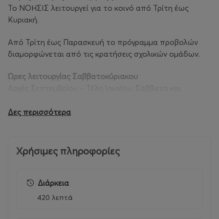
Το ΝΟΗΣΙΣ λειτουργεί για το κοινό από Τρίτη έως
Κυριακή.
Από Τρίτη έως Παρασκευή το πρόγραμμα προβολών
διαμορφώνεται από τις κρατήσεις σχολικών ομάδων.
Ώρες λειτουργίας Σαββατοκύριακου
Αρχές Σεπτεμβρίου – Τέλη Ιουνίου: Σάββατο και
Κυριακή 11.00 – 19.00
Τέλη Ιουνίου – Αρχές Σεπτεμβρίου: Σάββατο & Κυριακή
Δες περισσότερα
18.00 – 22.00
Κατά τη διάρκεια του έτους:
Χρήσιμες πληροφορίες
Κάθε Δευτέρα κλειστά.
Αργίες που το Κέντρο λειτουργεί:
Διάρκεια
6 Ιανουαρίου (Θεοφάνεια), 28 Οκτωβρίου, 26
420 λεπτά
Δεκεμβρίου (δεύτερη μέρα Χριστουγέννων).