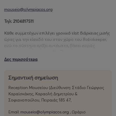
mouseio@olympiacos.org
Τηλ: 2104817511
Κάθε συμμετέχων επιλέγει χρονικό slot διάρκειας μισής
ώρας για την είσοδό του στον χώρο του Robokeeper,
ενώ το σύστημα ορίζει αυτόματα, βάσει σειράς
προτεραιότητας,
το ακριβές 3λεπτο
εντός του slot, το
οποίο
αναγράφεται
στο εισιτήριο και αντιστοιχεί
Δες περισσότερα
στον
προκαθορισμένο
χρόνο προσέλευσης.
Σημαντική σημείωση
Reception Μουσείου (Διεύθυνση: Στάδιο Γεώργιος
ΤΙΜΕΣ
Καραϊσκάκης, Καραολή Δημητρίου &
Robokeeper: 7 €
Σοφιανοπούλου, Πειραιάς 185 47,
Email:
mouseio@olympiacos.org
, Ωράριο