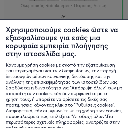
Ολυμπιακός Robokeeper - Πειραιάς, Αττική
7€
Χρησιμοποιούμε cookies ώστε να
Εισιτήρια
εξασφαλίσουμε για εσάς μια
κορυφαία εμπειρία πλοήγησης
Κυρ, 30/8
στην ιστοσελίδα μας.
10:00
Κάνουμε χρήση cookies με σκοπό την εξατομίκευση
του περιεχομένου και των διαφημίσεων, την παροχή
OLYMPIACOS ROBOKEEPER
λειτουργιών μέσων κοινωνικής δικτύωσης και την
Καραολή και Δημητρίου 8-10, 185 31
ανάλυση της επισκεψιμότητας των ιστοσελίδων μας.
Ολυμπιακός Robokeeper - Πειραιάς, Αττική
Σας δίνεται η δυνατότητα για "Απόρριψη όλων" των μη
απαραίτητων cookies, εάν δεν συμφωνείτε με τη
7€
χρήση τους, ή μπορείτε να ορίσετε τις δικές σας
προτιμήσεις, κάνοντας κλικ στο "Ρυθμίσεις cookies".
Διαφορετικά, εάν συμφωνείτε με τη χρήση των cookies,
Εισιτήρια
παρακαλούμε όπως επιλέξετε "Αποδοχή όλων".Για
περισσότερες σχετικές πληροφορίες, ανατρέξτε στην
πολιτική μας για τα cookies
.