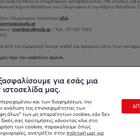
ν την «κάρτα Μέλους Ολυμπιακού» καταβάλλοντας 75€ ετησίως, και
γ
λλεκτική Κάρτα Φιλάθλου του Ολυμπιακού ή την Κάρτα Φιλάθλου Ο
άθλου Ολυμπιακού πατώντας
εδώ
.
olympiacossfp.gr
ακού:
members@osfp.gr
/ Τηλ.: 211 100 7060
00)​
 από την εφαρμογή Gov.gr wallet και αφορούν μόνο τους κατόχους 
ρες πριν τον εκάστοτε αγώνα.
ρίων πατήστε
εδώ
.
ξασφαλίσουμε για εσάς μια
 ιστοσελίδα μας.
περιεχομένου και των διαφημίσεων, την
ΑΠ
ην ανάλυση της επισκεψιμότητας των
ιψη όλων" των μη απαραίτητων cookies, εάν δεν
 δικές σας προτιμήσεις, κάνοντας κλικ στο
η χρήση των cookies, παρακαλούμε όπως
Διαχε
πληροφορίες, ανατρέξτε στην
πολιτική μας για