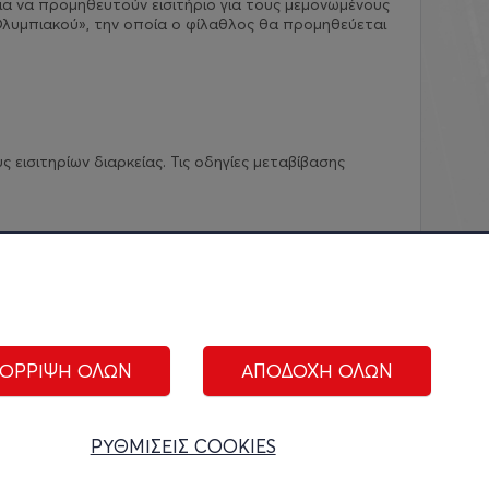
ια να προμηθευτούν εισιτήριο για τους μεμονωμένους
λυμπιακού», την οποία ο φίλαθλος θα προμηθεύεται
εισιτηρίων διαρκείας. Τις οδηγίες μεταβίβασης
ΟΡΡΙΨΗ ΟΛΩΝ
ΑΠΟΔΟΧΗ ΟΛΩΝ
ΑΚΟΛΟΥΘΗΣΤΕ ΜΑΣ:
ΡΥΘΜΙΣΕΙΣ COOKIES
ίριση cookies
|
Όροι Χρήσης
|
Πολιτική Απορρήτου
|
Επικοινωνία