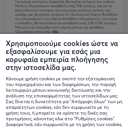
Για αγορά εισιτηρίου Διαρκείας θα πρέπει να έχουν την «κάρτα
Μέλους Ολυμπιακού» καταβάλλοντας 75€ ετησίως, και
για να
προμηθευτούν εισιτήριο για τους μεμονωμένους αγώνες της
ομάδας μας θα πρέπει να έχουν τη «Συλλεκτική Κάρτα Φιλάθλου
του Ολυμπιακού ή την Κάρτα Φιλάθλου Ολυμπιακού», την οποία
ο φίλαθλος θα προμηθεύεται καταβάλλοντας 20€ ή 15€ ετησίως.​
Μπορείτε να προμηθευτείτε κάρτα μέλους και φιλάθλου
Ολυμπιακού πατώντας
εδώ
.
Επίσημη Ιστοσελίδα Ολυμπιακού Σ.Φ.Π.
https://www.olympiacossfp.gr
Χρησιμοποιούμε cookies ώστε να
Επικοινωνία με το Τμήμα Μελών & Φιλάθλων Ολυμπιακού:
members@osfp.gr
/ Τηλ.: 211 100 7060
εξασφαλίσουμε για εσάς μια
Ωράριο Λειτουργίας: Δευτέρα με Κυριακή (10:00 - 18:00)​
κορυφαία εμπειρία πλοήγησης
ΜΕΤΑΒΙΒΑΣΗ ΕΙΣΙΤΗΡΙΩΝ ΔΙΑΡΚΕΙΑΣ
Οι μεταβιβάσεις θα πραγματοποιούνται αποκλειστικά από την
στην ιστοσελίδα μας.
εφαρμογή Gov.gr wallet και αφορούν μόνο τους κατόχους
εισιτηρίων διαρκείας. Τις οδηγίες μεταβίβασης μπορείτε να τις
βρείτε
εδώ
.
Κάνουμε χρήση cookies με σκοπό την εξατομίκευση
ΠΡΟΣΟΧΗ: Η δυνατότητα της μεταβίβασης λήγει 4 ώρες πριν τον
εκάστοτε αγώνα.
του περιεχομένου και των διαφημίσεων, την παροχή
ΟΡΟΙ
λειτουργιών μέσων κοινωνικής δικτύωσης και την
Για να δείτε τους όρους έκδοσης και χρήσης εισιτηρίων πατήστε
ανάλυση της επισκεψιμότητας των ιστοσελίδων μας.
εδώ
.
Για να δείτε τους όρους μεταβίβασης πατήστε
εδώ
.
Σας δίνεται η δυνατότητα για "Απόρριψη όλων" των μη
Για να δείτε τον κανονισμό γηπέδου πατήστε
εδώ
.
απαραίτητων cookies, εάν δεν συμφωνείτε με τη
Για να δείτε την πολιτική απορρήτου πατήστε
εδώ
.
χρήση τους, ή μπορείτε να ορίσετε τις δικές σας
Για να δείτε τους όρους χρήσης πατήστε
εδώ
.
προτιμήσεις, κάνοντας κλικ στο "Ρυθμίσεις cookies".
Διαφορετικά, εάν συμφωνείτε με τη χρήση των cookies,