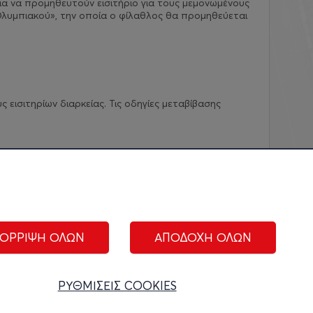
ια να προμηθευτούν εισιτήριο για τους μεμονωμένους
λυμπιακού», την οποία ο φίλαθλος θα προμηθεύεται
εισιτηρίων διαρκείας. Τις οδηγίες μεταβίβασης
ΟΡΡΙΨΗ ΟΛΩΝ
ΑΠΟΔΟΧΗ ΟΛΩΝ
ΑΚΟΛΟΥΘΗΣΤΕ ΜΑΣ:
ΡΥΘΜΙΣΕΙΣ COOKIES
ίριση cookies
|
Όροι Χρήσης
|
Πολιτική Απορρήτου
|
Επικοινωνία