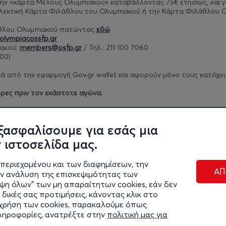
ν την «κάρτα Μέλους Ολυμπιακού» καταβάλλοντας 75€ ετησίως, και
γ
λλεκτική Κάρτα Φιλάθλου του Ολυμπιακού ή την Κάρτα Φιλάθλου Ο
άθλου Ολυμπιακού πατώντας
εδώ
.
olympiacossfp.gr
ακού:
members@osfp.gr
/ Τηλ.: 211 100 7060
00)​
 από την εφαρμογή Gov.gr wallet και αφορούν μόνο τους κατόχους 
ρες πριν τον εκάστοτε αγώνα.
ρίων πατήστε
εδώ
.
ξασφαλίσουμε για εσάς μια
 ιστοσελίδα μας.
περιεχομένου και των διαφημίσεων, την
ΑΠ
ην ανάλυση της επισκεψιμότητας των
ιψη όλων" των μη απαραίτητων cookies, εάν δεν
 δικές σας προτιμήσεις, κάνοντας κλικ στο
η χρήση των cookies, παρακαλούμε όπως
Διαχε
πληροφορίες, ανατρέξτε στην
πολιτική μας για