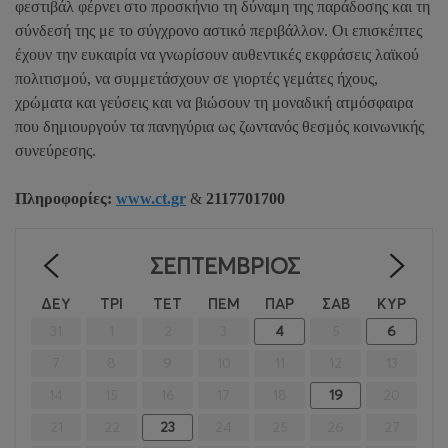
φεστιβάλ φέρνει στο προσκήνιο τη δύναμη της παράδοσης και τη
σύνδεσή της με το σύγχρονο αστικό περιβάλλον. Οι επισκέπτες
έχουν την ευκαιρία να γνωρίσουν αυθεντικές εκφράσεις λαϊκού
πολιτισμού, να συμμετάσχουν σε γιορτές γεμάτες ήχους,
χρώματα και γεύσεις και να βιώσουν τη μοναδική ατμόσφαιρα
που δημιουργούν τα πανηγύρια ως ζωντανός θεσμός κοινωνικής
συνεύρεσης.
Πληροφορίες:
www.ct.gr
&
2117701700
ΣΕΠΤΈΜΒΡΙΟΣ
<
>
ΔΕΥ
ΤΡΙ
ΤΕΤ
ΠΕΜ
ΠΑΡ
ΣΑΒ
ΚΥΡ
31
1
2
3
4
5
6
7
8
9
10
11
12
13
14
15
16
17
18
19
20
21
22
23
24
25
26
27