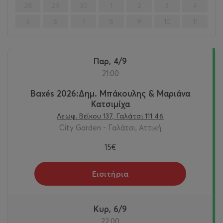
28
29
30
1
2
3
4
5
6
7
8
9
10
11
Παρ, 4/9
21:00
Baxés 2026:Δημ. Μπάκουλης & Μαριάνα
Κατσιμίχα
Λεωφ. Βεΐκου 137, Γαλάτσι 111 46
City Garden - Γαλάτσι, Αττική
15€
Εισιτήρια
Κυρ, 6/9
22:00