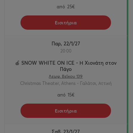
από
25€
Εισιτήρια
Παρ, 22/1/27
20:00
🍎 SNOW WHITE ON ICE - Η Χιονάτη στον
Πάγο
Λεωφ. Βεΐκου 139
Christmas Theater, Athens - Γαλάτσι, Αττική
από
15€
Εισιτήρια
Σαβ, 23/1/27