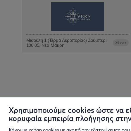
Μιαούλη 1 (Τέρμα Αεροπορίας) Ζούμπερι,
Χάρτης
190 05, Νέα Μάκρη
Χρησιμοποιούμε cookies ώστε να ε
κορυφαία εμπειρία πλοήγησης στην
Κάνουμε χρήση cookies με σκοπό την εξατομίκευση του 