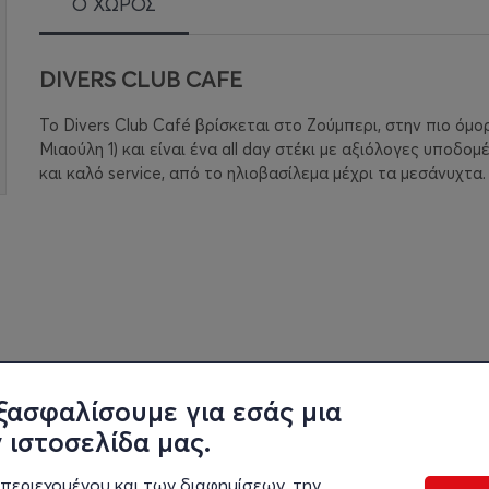
Ο ΧΩΡΟΣ
DIVERS CLUB CAFE
Το Divers Club Café βρίσκεται στο Ζούμπερι, στην πιο ό
Μιαούλη 1) και είναι ένα all day στέκι με αξιόλογες υποδ
και καλό service, από το ηλιοβασίλεμα μέχρι τα μεσάνυχτα.
ξασφαλίσουμε για εσάς μια
 ιστοσελίδα μας.
περιεχομένου και των διαφημίσεων, την