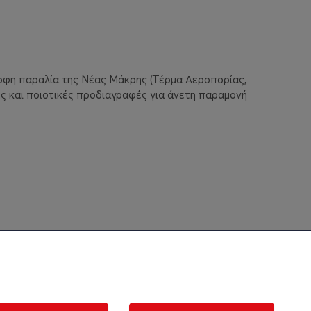
μορφη παραλία της Νέας Μάκρης (Τέρμα Αεροπορίας,
ομές και ποιοτικές προδιαγραφές για άνετη παραμονή