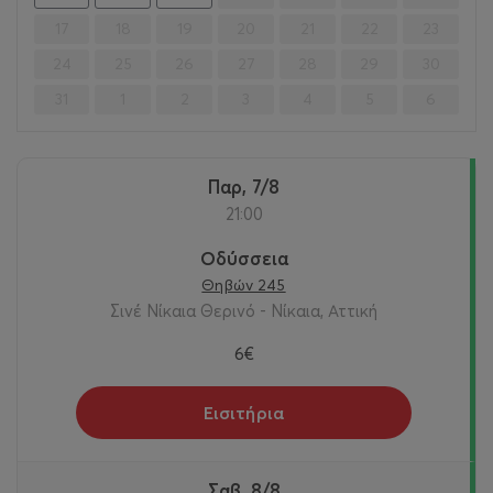
17
18
19
20
21
22
23
24
25
26
27
28
29
30
31
1
2
3
4
5
6
Παρ, 7/8
21:00
Οδύσσεια
Θηβών 245
Σινέ Νίκαια Θερινό - Νίκαια, Αττική
6€
Εισιτήρια
Σαβ, 8/8