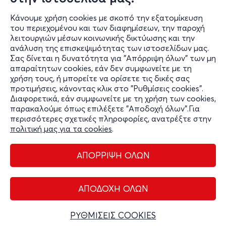
και lighting system.
Κάνουμε χρήση cookies με σκοπό την εξατομίκευση
του περιεχομένου και των διαφημίσεων, την παροχή
Ζήσε την εμπειρία!
λειτουργιών μέσων κοινωνικής δικτύωσης και την
ανάλυση της επισκεψιμότητας των ιστοσελίδων μας.
Oddity
Σας δίνεται η δυνατότητα για "Απόρριψη όλων" των μη
Ηρακλειδών 61 - Γκάζι - Αθήνα
απαραίτητων cookies, εάν δεν συμφωνείτε με τη
www.oddityclub.gr
χρήση τους, ή μπορείτε να ορίσετε τις δικές σας
προτιμήσεις, κάνοντας κλικ στο "Ρυθμίσεις cookies".
Διαφορετικά, εάν συμφωνείτε με τη χρήση των cookies,
παρακαλούμε όπως επιλέξετε "Αποδοχή όλων".Για
περισσότερες σχετικές πληροφορίες, ανατρέξτε στην
πολιτική μας για τα cookies
.
ΑΠΟΡΡΙΨΗ ΟΛΩΝ
Διαχείριση cookies
Όροι Χρήσης
Πολιτική Απορρήτου
ΑΠΟΔΟΧΗ ΟΛΩΝ
Επικοινωνία
Copyright © 2026 - Olympiacos.org
ΡΥΘΜΙΣΕΙΣ COOKIES