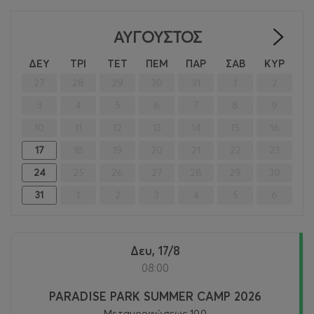
ΑΎΓΟΥΣΤΟΣ
>
ΔΕΥ
ΤΡΙ
ΤΕΤ
ΠΕΜ
ΠΑΡ
ΣΑΒ
ΚΥΡ
27
28
29
30
31
1
2
3
4
5
6
7
8
9
10
11
12
13
14
15
16
17
18
19
20
21
22
23
24
25
26
27
28
29
30
31
1
2
3
4
5
6
Δευ, 17/8
08:00
PARADISE PARK SUMMER CAMP 2026
Μεταμορφώσεως 100