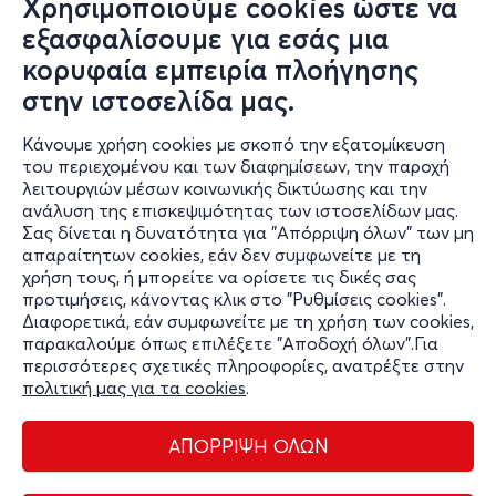
Χρησιμοποιούμε cookies ώστε να
Δευ, 31/8
εξασφαλίσουμε για εσάς μια
08:00
κορυφαία εμπειρία πλοήγησης
PARADISE PARK SUMMER CAMP 2026
στην ιστοσελίδα μας.
Μεταμορφώσεως 100
Paradise Park - Βιωματικό Πάρκο - Αχαρνές, Αττική
Κάνουμε χρήση cookies με σκοπό την εξατομίκευση
του περιεχομένου και των διαφημίσεων, την παροχή
από
180€
λειτουργιών μέσων κοινωνικής δικτύωσης και την
ανάλυση της επισκεψιμότητας των ιστοσελίδων μας.
Σας δίνεται η δυνατότητα για "Απόρριψη όλων" των μη
Εισιτήρια
απαραίτητων cookies, εάν δεν συμφωνείτε με τη
χρήση τους, ή μπορείτε να ορίσετε τις δικές σας
προτιμήσεις, κάνοντας κλικ στο "Ρυθμίσεις cookies".
Διαφορετικά, εάν συμφωνείτε με τη χρήση των cookies,
παρακαλούμε όπως επιλέξετε "Αποδοχή όλων".Για
περισσότερες σχετικές πληροφορίες, ανατρέξτε στην
πολιτική μας για τα cookies
.
ΑΠΟΡΡΙΨΗ ΟΛΩΝ
Διαχείριση cookies
Όροι Χρήσης