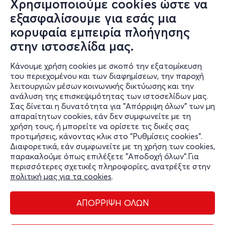
Χρησιμοποιούμε cookies ώστε να
ΧΩΡΙΣΕΙ… ΝΑ ΣΗΚΏΣΕΙ ΤΟ ΧΕΡΙ ΤΟΥ.
εξασφαλίσουμε για εσάς μια
Στο Θέατρο ΗΒΗ έχουν πραγματοποιηθεί παιδικές
κορυφαία εμπειρία πλοήγησης
παραστάσεις, επετειακές παραστάσεις από θεατρικές
στην ιστοσελίδα μας.
ομάδες και σχολές χορού, παρουσιάσεις βραβείων,
παρουσιάσεις βιβλίων κ.α.
Κάνουμε χρήση cookies με σκοπό την εξατομίκευση
του περιεχομένου και των διαφημίσεων, την παροχή
Το Θέατρο ΗΒΗ εξυπηρετείται συγκοινωνιακά από τη
λειτουργιών μέσων κοινωνικής δικτύωσης και την
γραμμή 1 και τη γραμμή 3 του ΜΕΤΡΟ. Πλησίον στο Θέατρο
ανάλυση της επισκεψιμότητας των ιστοσελίδων μας.
υπάρχει parking.
Σας δίνεται η δυνατότητα για "Απόρριψη όλων" των μη
απαραίτητων cookies, εάν δεν συμφωνείτε με τη
Τηλέφωνο: 2103216382
χρήση τους, ή μπορείτε να ορίσετε τις δικές σας
προτιμήσεις, κάνοντας κλικ στο "Ρυθμίσεις cookies".
Διαφορετικά, εάν συμφωνείτε με τη χρήση των cookies,
παρακαλούμε όπως επιλέξετε "Αποδοχή όλων".Για
περισσότερες σχετικές πληροφορίες, ανατρέξτε στην
πολιτική μας για τα cookies
.
ΑΠΟΡΡΙΨΗ ΟΛΩΝ
Διαχείριση cookies
Όροι Χρήσης