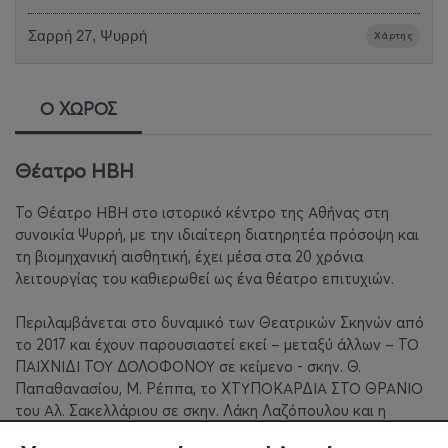
Σαρρή 27, Ψυρρή
Χάρτης
Ο ΧΩΡΟΣ
Θέατρο ΗΒΗ
Το Θέατρο ΗΒΗ στο ιστορικό κέντρο της Αθήνας στη
συνοικία Ψυρρή, με την ιδιαίτερη διατηρητέα πρόσοψη και
τη βιομηχανική αισθητική, έχει μέσα στα 20 χρόνια
λειτουργίας του καθιερωθεί ως ένα θέατρο επιτυχιών.
Περιλαμβάνεται στο δυναμικό των Θεατρικών Σκηνών από
το 2017 και έχουν παρουσιαστεί εκεί – μεταξύ άλλων – ΤΟ
ΠΑΙΧΝΙΔΙ ΤΟΥ ΔΟΛΟΦΟΝΟΥ σε κείμενο - σκην. Θ.
Παπαθανασίου, Μ. Ρέππα, το ΧΤΥΠΟΚΑΡΔΙΑ ΣΤΟ ΘΡΑΝΙΟ
του Αλ. Σακελλάριου σε σκην. Λάκη Λαζόπουλου και η
κωμωδία του Γιώργου Καπουτζίδη ΟΠΟΙΟΣ ΘΕΛΕΙ ΝΑ