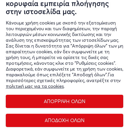
κορυφαία εμπειρία πλοήγησης
(μεγάλο ελεύθερο πάρκινγκ έξω από την είσοδο)
στην ιστοσελίδα μας.
Ισόγειο. Εύκολη πρόσβαση για ΑΜΕΑ.
Κοντινά σημεία: Νοσοκομείο METROPOLITAN, Στάδιο
Κάνουμε χρήση cookies με σκοπό την εξατομίκευση
Καραϊσκάκη.
του περιεχομένου και των διαφημίσεων, την παροχή
λειτουργιών μέσων κοινωνικής δικτύωσης και την
Θέατρο Κάτω απ' τη Γέφυρα
ανάλυση της επισκεψιμότητας των ιστοσελίδων μας.
Πλατεία ΗΣΑΠ, Νέο Φάληρο
Σας δίνεται η δυνατότητα για "Απόρριψη όλων" των μη
Τηλ.: 2104816200
απαραίτητων cookies, εάν δεν συμφωνείτε με τη
Website: katoapotigefyra.gr
χρήση τους, ή μπορείτε να ορίσετε τις δικές σας
προτιμήσεις, κάνοντας κλικ στο "Ρυθμίσεις cookies".
Διαφορετικά, εάν συμφωνείτε με τη χρήση των cookies,
παρακαλούμε όπως επιλέξετε "Αποδοχή όλων".Για
περισσότερες σχετικές πληροφορίες, ανατρέξτε στην
πολιτική μας για τα cookies
.
ΑΠΟΡΡΙΨΗ ΟΛΩΝ
Διαχείριση cookies
Όροι Χρήσης
Πολιτική Απορρήτου
ΑΠΟΔΟΧΗ ΟΛΩΝ
Επικοινωνία