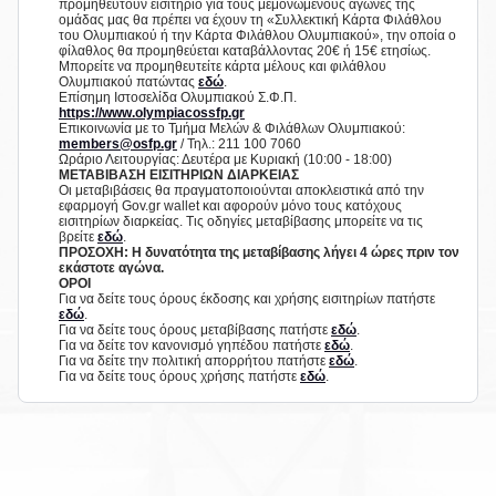
προμηθευτούν εισιτήριο για τους μεμονωμένους αγώνες της
ομάδας μας θα πρέπει να έχουν τη «Συλλεκτική Κάρτα Φιλάθλου
του Ολυμπιακού ή την Κάρτα Φιλάθλου Ολυμπιακού», την οποία ο
φίλαθλος θα προμηθεύεται καταβάλλοντας 20€ ή 15€ ετησίως.​
Μπορείτε να προμηθευτείτε κάρτα μέλους και φιλάθλου
Ολυμπιακού πατώντας
εδώ
.
Επίσημη Ιστοσελίδα Ολυμπιακού Σ.Φ.Π.
https://www.olympiacossfp.gr
Επικοινωνία με το Τμήμα Μελών & Φιλάθλων Ολυμπιακού:
members@osfp.gr
/ Τηλ.: 211 100 7060
Ωράριο Λειτουργίας: Δευτέρα με Κυριακή (10:00 - 18:00)​
ΜΕΤΑΒΙΒΑΣΗ ΕΙΣΙΤΗΡΙΩΝ ΔΙΑΡΚΕΙΑΣ
Οι μεταβιβάσεις θα πραγματοποιούνται αποκλειστικά από την
εφαρμογή Gov.gr wallet και αφορούν μόνο τους κατόχους
εισιτηρίων διαρκείας. Τις οδηγίες μεταβίβασης μπορείτε να τις
βρείτε
εδώ
.
ΠΡΟΣΟΧΗ: Η δυνατότητα της μεταβίβασης λήγει 4 ώρες πριν τον
εκάστοτε αγώνα.
ΟΡΟΙ
Για να δείτε τους όρους έκδοσης και χρήσης εισιτηρίων πατήστε
εδώ
.
Για να δείτε τους όρους μεταβίβασης πατήστε
εδώ
.
Για να δείτε τον κανονισμό γηπέδου πατήστε
εδώ
.
Για να δείτε την πολιτική απορρήτου πατήστε
εδώ
.
Για να δείτε τους όρους χρήσης πατήστε
εδώ
.