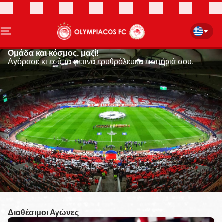
Ομάδα και κόσμος, μαζί!
Αγόρασε κι εσύ τα φετινά ερυθρόλευκα εισιτήριά σου.
Διαθέσιμοι Αγώνες