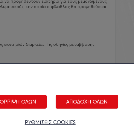
ια να προμηθευτούν εισιτήριο για τους μεμονωμένους
λυμπιακού», την οποία ο φίλαθλος θα προμηθεύεται
εισιτηρίων διαρκείας. Τις οδηγίες μεταβίβασης
ΟΡΡΙΨΗ ΟΛΩΝ
ΑΠΟΔΟΧΗ ΟΛΩΝ
ΑΚΟΛΟΥΘΗΣΤΕ ΜΑΣ:
ΡΥΘΜΙΣΕΙΣ COOKIES
ίριση cookies
|
Όροι Χρήσης
|
Πολιτική Απορρήτου
|
Επικοινωνία