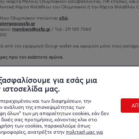
ν την «κάρτα Μέλους Ολυμπιακού» καταβάλλοντας 75€ ετησίως, και
γ
λλεκτική Κάρτα Φιλάθλου του Ολυμπιακού ή την Κάρτα Φιλάθλου Ο
άθλου Ολυμπιακού πατώντας
εδώ
.
olympiacossfp.gr
ακού:
members@osfp.gr
/ Τηλ.: 211 100 7060
00)​
 από την εφαρμογή Gov.gr wallet και αφορούν μόνο τους κατόχους 
ρες πριν τον εκάστοτε αγώνα.
ρίων πατήστε
εδώ
.
ξασφαλίσουμε για εσάς μια
 ιστοσελίδα μας.
περιεχομένου και των διαφημίσεων, την
ΑΠ
ην ανάλυση της επισκεψιμότητας των
ιψη όλων" των μη απαραίτητων cookies, εάν δεν
 δικές σας προτιμήσεις, κάνοντας κλικ στο
η χρήση των cookies, παρακαλούμε όπως
Διαχε
πληροφορίες, ανατρέξτε στην
πολιτική μας για