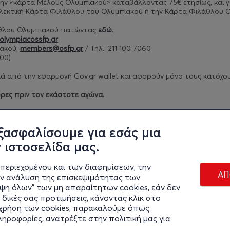
ν την «κάρτα Μέλους Ολυμπιακού» καταβάλλοντας 75€ ετησίως, και
γ
λλεκτική Κάρτα Φιλάθλου του Ολυμπιακού ή την Κάρτα Φιλάθλου Ο
άθλου Ολυμπιακού πατώντας
εδώ
.
olympiacossfp.gr
ακού:
members@osfp.gr
/ Τηλ.: 211 100 7060
00)​
 από την εφαρμογή Gov.gr wallet και αφορούν μόνο τους κατόχους 
ρες πριν τον εκάστοτε αγώνα.
ρίων πατήστε
εδώ
.
ξασφαλίσουμε για εσάς μια
 ιστοσελίδα μας.
περιεχομένου και των διαφημίσεων, την
ΑΠ
ην ανάλυση της επισκεψιμότητας των
ιψη όλων" των μη απαραίτητων cookies, εάν δεν
 δικές σας προτιμήσεις, κάνοντας κλικ στο
η χρήση των cookies, παρακαλούμε όπως
Διαχε
πληροφορίες, ανατρέξτε στην
πολιτική μας για