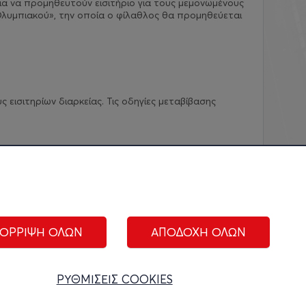
ια να προμηθευτούν εισιτήριο για τους μεμονωμένους
λυμπιακού», την οποία ο φίλαθλος θα προμηθεύεται
εισιτηρίων διαρκείας. Τις οδηγίες μεταβίβασης
ΟΡΡΙΨΗ ΟΛΩΝ
ΑΠΟΔΟΧΗ ΟΛΩΝ
ΑΚΟΛΟΥΘΗΣΤΕ ΜΑΣ:
ΡΥΘΜΙΣΕΙΣ COOKIES
ίριση cookies
|
Όροι Χρήσης
|
Πολιτική Απορρήτου
|
Επικοινωνία