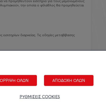
ια να προμηθευτούν εισιτήριο για τους μεμονωμένους
λυμπιακού», την οποία ο φίλαθλος θα προμηθεύεται
εισιτηρίων διαρκείας. Τις οδηγίες μεταβίβασης
ΟΡΡΙΨΗ ΟΛΩΝ
ΑΠΟΔΟΧΗ ΟΛΩΝ
ΑΚΟΛΟΥΘΗΣΤΕ ΜΑΣ:
ΡΥΘΜΙΣΕΙΣ COOKIES
ίριση cookies
|
Όροι Χρήσης
|
Πολιτική Απορρήτου
|
Επικοινωνία