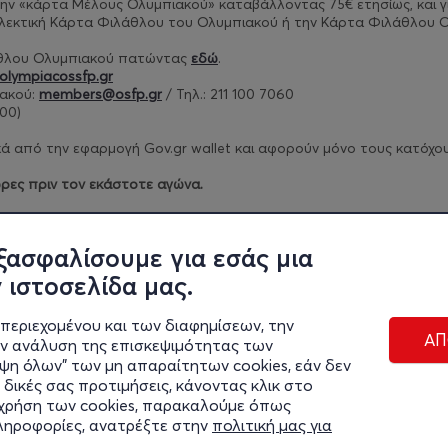
ν την «κάρτα Μέλους Ολυμπιακού» καταβάλλοντας 75€ ετησίως, και
γ
λλεκτική Κάρτα Φιλάθλου του Ολυμπιακού ή την Κάρτα Φιλάθλου Ο
άθλου Ολυμπιακού πατώντας
εδώ
.
olympiacossfp.gr
ακού:
members@osfp.gr
/ Τηλ.: 211 100 7060
00)​
 από την εφαρμογή Gov.gr wallet και αφορούν μόνο τους κατόχους 
ρες πριν τον εκάστοτε αγώνα.
ρίων πατήστε
εδώ
.
ξασφαλίσουμε για εσάς μια
 ιστοσελίδα μας.
περιεχομένου και των διαφημίσεων, την
ΑΠ
ην ανάλυση της επισκεψιμότητας των
ιψη όλων" των μη απαραίτητων cookies, εάν δεν
 δικές σας προτιμήσεις, κάνοντας κλικ στο
η χρήση των cookies, παρακαλούμε όπως
Διαχε
πληροφορίες, ανατρέξτε στην
πολιτική μας για