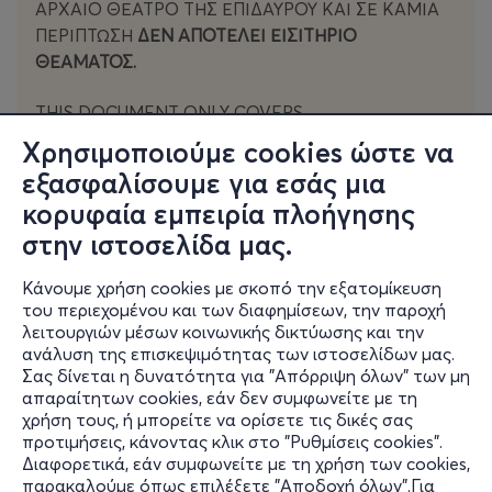
ΑΡΧΑΙΟ ΘΕΑΤΡΟ ΤΗΣ ΕΠΙΔΑΥΡΟΥ ΚΑΙ ΣΕ ΚΑΜΙΑ
ΠΕΡΊΠΤΩΣΗ
ΔΕΝ ΑΠΟΤΕΛΕΙ ΕΙΣΙΤΗΡΙΟ
ΘΕΑΜΑΤΟΣ.
THIS DOCUMENT ONLY COVERS
TRANSPORTATION OF SPECTATORS BY BUS
TO
Χρησιμοποιούμε cookies ώστε να
AND FROM THE ANCIENT THEATRE OF
εξασφαλίσουμε για εσάς μια
EPIDAURUS AND IN
NO WAY CONSTITUTES A
κορυφαία εμπειρία πλοήγησης
TICKET FOR THE PERFORMANCE.
στην ιστοσελίδα μας.
Κάνουμε χρήση cookies με σκοπό την εξατομίκευση
του περιεχομένου και των διαφημίσεων, την παροχή
λειτουργιών μέσων κοινωνικής δικτύωσης και την
ανάλυση της επισκεψιμότητας των ιστοσελίδων μας.
Δεν υπάρχουν ενεργές εκδηλώσεις
Σας δίνεται η δυνατότητα για "Απόρριψη όλων" των μη
απαραίτητων cookies, εάν δεν συμφωνείτε με τη
χρήση τους, ή μπορείτε να ορίσετε τις δικές σας
προτιμήσεις, κάνοντας κλικ στο "Ρυθμίσεις cookies".
Διαφορετικά, εάν συμφωνείτε με τη χρήση των cookies,
παρακαλούμε όπως επιλέξετε "Αποδοχή όλων".Για