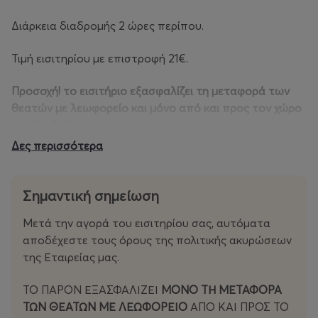
Διάρκεια διαδρομής 2 ώρες περίπου.
Τιμή εισιτηρίου με επιστροφή 21€.
Προσοχή! το εισιτήριο εξασφαλίζει τη μεταφορά των
θεατών με λεωφορείο και μόνο από και προς τον χώρο
της Επιδαύρου.
Δες περισσότερα
Αναχώρηση από το Αρχαίο Θέατρο Επιδαύρου
προς
Αθήνα:
Σημαντική σημείωση
20΄ μετά το τέλος της παράστασης,
Μετά την αγορά του εισιτηρίου σας, αυτόματα
Στάσεις στο μετρό Ελαιώνα και μετρό Συντάγματος
αποδέχεστε τους όρους της πολιτικής ακυρώσεων
(επί της οδού Μητροπόλεως – τελική στάση).
της Εταιρείας μας.
ΤΟ ΠΑΡΟΝ ΕΞΑΣΦΑΛΙΖΕΙ
ΜΟΝΟ ΤΗ ΜΕΤΑΦΟΡΑ
ΤΩΝ ΘΕΑΤΩΝ ΜΕ ΛΕΩΦΟΡΕΙΟ
ΑΠΟ ΚΑΙ ΠΡΟΣ ΤΟ