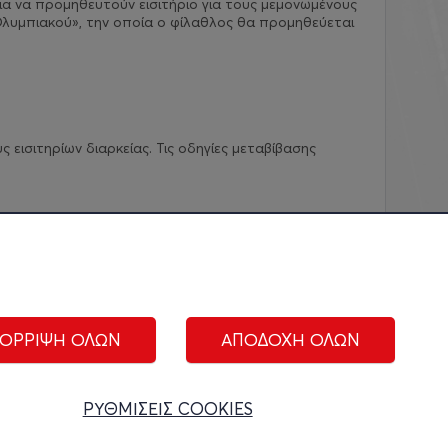
ια να προμηθευτούν εισιτήριο για τους μεμονωμένους
λυμπιακού», την οποία ο φίλαθλος θα προμηθεύεται
εισιτηρίων διαρκείας. Τις οδηγίες μεταβίβασης
ΟΡΡΙΨΗ ΟΛΩΝ
ΑΠΟΔΟΧΗ ΟΛΩΝ
ΑΚΟΛΟΥΘΗΣΤΕ ΜΑΣ:
ΡΥΘΜΙΣΕΙΣ COOKIES
ίριση cookies
|
Όροι Χρήσης
|
Πολιτική Απορρήτου
|
Επικοινωνία