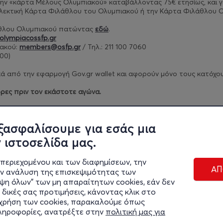
ν την «κάρτα Μέλους Ολυμπιακού» καταβάλλοντας 75€ ετησίως, και
γ
λλεκτική Κάρτα Φιλάθλου του Ολυμπιακού ή την Κάρτα Φιλάθλου Ο
άθλου Ολυμπιακού πατώντας
εδώ
.
olympiacossfp.gr
ακού:
members@osfp.gr
/ Τηλ.: 211 100 7060
00)​
 από την εφαρμογή Gov.gr wallet και αφορούν μόνο τους κατόχους 
ρες πριν τον εκάστοτε αγώνα.
ρίων πατήστε
εδώ
.
ξασφαλίσουμε για εσάς μια
 ιστοσελίδα μας.
περιεχομένου και των διαφημίσεων, την
ΑΠ
ην ανάλυση της επισκεψιμότητας των
ιψη όλων" των μη απαραίτητων cookies, εάν δεν
 δικές σας προτιμήσεις, κάνοντας κλικ στο
η χρήση των cookies, παρακαλούμε όπως
Διαχε
πληροφορίες, ανατρέξτε στην
πολιτική μας για