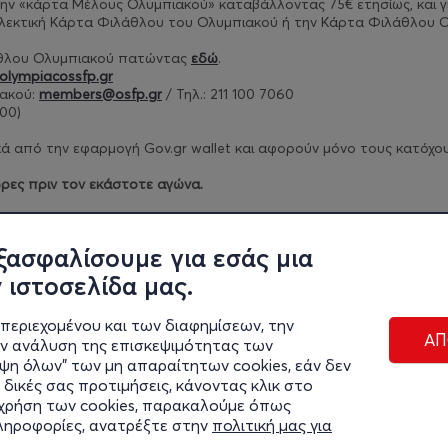
ν την «κάρτα Μέλους Ολυμπιακού» καταβάλλοντας 75€ ετησίως, και
γ
λλεκτική Κάρτα Φιλάθλου του Ολυμπιακού ή την Κάρτα Φιλάθλου Ο
άθλου Ολυμπιακού πατώντας
εδώ
.
olympiacossfp.gr
ακού:
members@osfp.gr
/ Τηλ.: 211 100 7060
00)​
 από την εφαρμογή Gov.gr wallet και αφορούν μόνο τους κατόχους 
ρες πριν τον εκάστοτε αγώνα.
ρίων πατήστε
εδώ
.
ξασφαλίσουμε για εσάς μια
 ιστοσελίδα μας.
περιεχομένου και των διαφημίσεων, την
ΑΠ
ην ανάλυση της επισκεψιμότητας των
ιψη όλων" των μη απαραίτητων cookies, εάν δεν
 δικές σας προτιμήσεις, κάνοντας κλικ στο
η χρήση των cookies, παρακαλούμε όπως
Διαχε
πληροφορίες, ανατρέξτε στην
πολιτική μας για