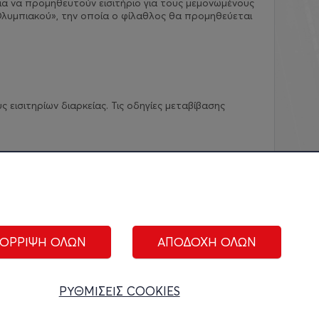
ια να προμηθευτούν εισιτήριο για τους μεμονωμένους
λυμπιακού», την οποία ο φίλαθλος θα προμηθεύεται
εισιτηρίων διαρκείας. Τις οδηγίες μεταβίβασης
ΟΡΡΙΨΗ ΟΛΩΝ
ΑΠΟΔΟΧΗ ΟΛΩΝ
ΑΚΟΛΟΥΘΗΣΤΕ ΜΑΣ:
ΡΥΘΜΙΣΕΙΣ COOKIES
ίριση cookies
|
Όροι Χρήσης
|
Πολιτική Απορρήτου
|
Επικοινωνία