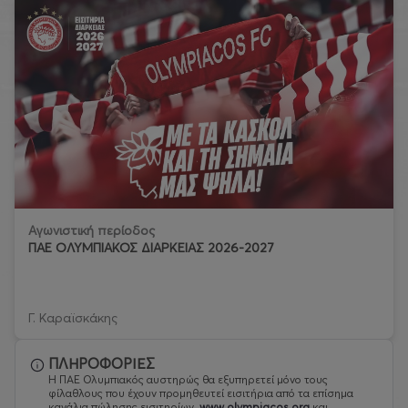
Αγωνιστική περίοδος
ΠΑΕ ΟΛΥΜΠΙΑΚΟΣ ΔΙΑΡΚΕΙΑΣ 2026-2027
Γ. Καραϊσκάκης
ΠΛΗΡΟΦΟΡΙΕΣ
Η ΠΑΕ Ολυμπιακός αυστηρώς θα εξυπηρετεί μόνο τους
φίλαθλους που έχουν προμηθευτεί εισιτήρια από τα επίσημα
κανάλια πώλησης εισιτηρίων,
www.olympiacos.org
και