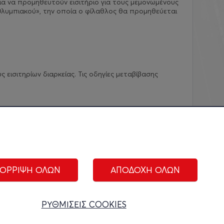
ια να προμηθευτούν εισιτήριο για τους μεμονωμένους
λυμπιακού», την οποία ο φίλαθλος θα προμηθεύεται
εισιτηρίων διαρκείας. Τις οδηγίες μεταβίβασης
ΟΡΡΙΨΗ ΟΛΩΝ
ΑΠΟΔΟΧΗ ΟΛΩΝ
ΑΚΟΛΟΥΘΗΣΤΕ ΜΑΣ:
ΡΥΘΜΙΣΕΙΣ COOKIES
ίριση cookies
|
Όροι Χρήσης
|
Πολιτική Απορρήτου
|
Επικοινωνία