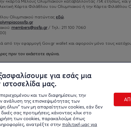
ν την «κάρτα Μέλους Ολυμπιακού» καταβάλλοντας 75€ ετησίως, και
γ
λλεκτική Κάρτα Φιλάθλου του Ολυμπιακού ή την Κάρτα Φιλάθλου Ο
άθλου Ολυμπιακού πατώντας
εδώ
.
olympiacossfp.gr
ακού:
members@osfp.gr
/ Τηλ.: 211 100 7060
00)​
 από την εφαρμογή Gov.gr wallet και αφορούν μόνο τους κατόχους 
ρες πριν τον εκάστοτε αγώνα.
ρίων πατήστε
εδώ
.
ξασφαλίσουμε για εσάς μια
 ιστοσελίδα μας.
περιεχομένου και των διαφημίσεων, την
ΑΠ
ην ανάλυση της επισκεψιμότητας των
ιψη όλων" των μη απαραίτητων cookies, εάν δεν
 δικές σας προτιμήσεις, κάνοντας κλικ στο
η χρήση των cookies, παρακαλούμε όπως
Διαχε
πληροφορίες, ανατρέξτε στην
πολιτική μας για