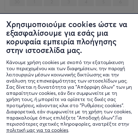
30
1
2
3
4
5
6
Χρησιμοποιούμε cookies ώστε να
Παρ, 13/11
εξασφαλίσουμε για εσάς μια
20:30
κορυφαία εμπειρία πλοήγησης
SEX MASK
στην ιστοσελίδα μας.
Αναξαγόρα 3 - 5
Bios Ρομάντσο - Αθήνα, Αττική
Κάνουμε χρήση cookies με σκοπό την εξατομίκευση
του περιεχομένου και των διαφημίσεων, την παροχή
από
14€
λειτουργιών μέσων κοινωνικής δικτύωσης και την
ανάλυση της επισκεψιμότητας των ιστοσελίδων μας.
Σας δίνεται η δυνατότητα για "Απόρριψη όλων" των μη
Εισιτήρια
απαραίτητων cookies, εάν δεν συμφωνείτε με τη
χρήση τους, ή μπορείτε να ορίσετε τις δικές σας
προτιμήσεις, κάνοντας κλικ στο "Ρυθμίσεις cookies".
Διαφορετικά, εάν συμφωνείτε με τη χρήση των cookies,
παρακαλούμε όπως επιλέξετε "Αποδοχή όλων".Για
περισσότερες σχετικές πληροφορίες, ανατρέξτε στην
πολιτική μας για τα cookies
.