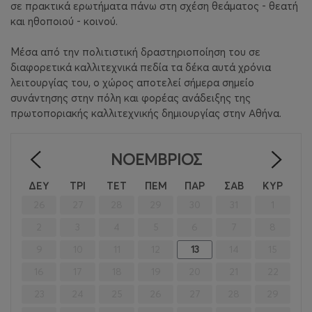
σε πρακτικά ερωτήματα πάνω στη σχέση θεάματος - θεατή
και ηθοποιού - κοινού.
Μέσα από την πολιτιστική δραστηριοποίηση του σε
διαφορετικά καλλιτεχνικά πεδία τα δέκα αυτά χρόνια
λειτουργίας του, ο χώρος αποτελεί σήμερα σημείο
συνάντησης στην πόλη και φορέας ανάδειξης της
πρωτοποριακής καλλιτεχνικής δημιουργίας στην Αθήνα.
ΝΟΈΜΒΡΙΟΣ
<
>
ΔΕΥ
ΤΡΙ
ΤΕΤ
ΠΕΜ
ΠΑΡ
ΣΑΒ
ΚΥΡ
26
27
28
29
30
31
1
2
3
4
5
6
7
8
9
10
11
12
13
14
15
16
17
18
19
20
21
22
23
24
25
26
27
28
29