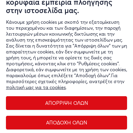
κορυφαία εμπειρία πλοήγησης
Πέτρου Ράλλη 38 Αιγάλεω 12241, Αιγάλεω
Χάρτης
στην ιστοσελίδα μας.
Κάνουμε χρήση cookies με σκοπό την εξατομίκευση
Ο ΧΩΡΟΣ
του περιεχομένου και των διαφημίσεων, την παροχή
λειτουργιών μέσων κοινωνικής δικτύωσης και την
ανάλυση της επισκεψιμότητας των ιστοσελίδων μας.
Botoxe Club Athens
Σας δίνεται η δυνατότητα για "Απόρριψη όλων" των μη
απαραίτητων cookies, εάν δεν συμφωνείτε με τη
THE HEARTBEAT OF ATHENS AFTER DARK
χρήση τους, ή μπορείτε να ορίσετε τις δικές σας
προτιμήσεις, κάνοντας κλικ στο "Ρυθμίσεις cookies".
Διαφορετικά, εάν συμφωνείτε με τη χρήση των cookies,
παρακαλούμε όπως επιλέξετε "Αποδοχή όλων".Για
περισσότερες σχετικές πληροφορίες, ανατρέξτε στην
πολιτική μας για τα cookies
.
ΑΠΟΡΡΙΨΗ ΟΛΩΝ
Διαχείριση cookies
Όροι Χρήσης
Πολιτική Απορρήτου
ΑΠΟΔΟΧΗ ΟΛΩΝ
Επικοινωνία