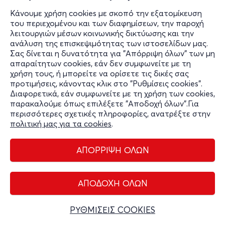
Κυρ, 30/8
Κάνουμε χρήση cookies με σκοπό την εξατομίκευση
22:50
του περιεχομένου και των διαφημίσεων, την παροχή
λειτουργιών μέσων κοινωνικής δικτύωσης και την
Το τέλος της Οδού OAK
ανάλυση της επισκεψιμότητας των ιστοσελίδων μας.
Σας δίνεται η δυνατότητα για "Απόρριψη όλων" των μη
Πλατεία Δροσοπούλου, Φιλοθέη
απαραίτητων cookies, εάν δεν συμφωνείτε με τη
Cine Φιλοθέη - Φιλοθέη, Αττική
χρήση τους, ή μπορείτε να ορίσετε τις δικές σας
προτιμήσεις, κάνοντας κλικ στο "Ρυθμίσεις cookies".
από
7€
Διαφορετικά, εάν συμφωνείτε με τη χρήση των cookies,
παρακαλούμε όπως επιλέξετε "Αποδοχή όλων".Για
Εισιτήρια
περισσότερες σχετικές πληροφορίες, ανατρέξτε στην
πολιτική μας για τα cookies
.
Δευ, 31/8
ΑΠΟΡΡΙΨΗ ΟΛΩΝ
23:00
Το τέλος της Οδού OAK
ΑΠΟΔΟΧΗ ΟΛΩΝ
Πλατεία Δροσοπούλου, Φιλοθέη
Cine Φιλοθέη - Φιλοθέη, Αττική
ΡΥΘΜΙΣΕΙΣ COOKIES
από
7€