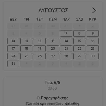
ΑΎΓΟΥΣΤΟΣ
>
ΔΕΥ
ΤΡΙ
ΤΕΤ
ΠΕΜ
ΠΑΡ
ΣΑΒ
ΚΥΡ
27
28
29
30
31
1
2
3
4
5
6
7
8
9
10
11
12
13
14
15
16
17
18
19
20
21
22
23
24
25
26
27
28
29
30
31
1
2
3
4
5
6
Πεμ, 6/8
23:00
Ο Παραχαράκτης
Πλατεία Δροσοπούλου, Φιλοθέη