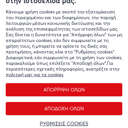
στην ιστοσελίδα μας.
ΩΓΥΓΟΥ 16 & ΛΕΠΕΝΙΩΤΟΥ, 10654 ΑΘΗΝΑ
Death Disco - Μοναστηράκι, Αττική
Κάνουμε χρήση cookies με σκοπό την εξατομίκευση
του περιεχομένου και των διαφημίσεων, την παροχή
20€
λειτουργιών μέσων κοινωνικής δικτύωσης και την
ανάλυση της επισκεψιμότητας των ιστοσελίδων μας.
Σας δίνεται η δυνατότητα για "Απόρριψη όλων" των μη
Εισιτήρια
απαραίτητων cookies, εάν δεν συμφωνείτε με τη
χρήση τους, ή μπορείτε να ορίσετε τις δικές σας
προτιμήσεις, κάνοντας κλικ στο "Ρυθμίσεις cookies".
Διαφορετικά, εάν συμφωνείτε με τη χρήση των cookies,
παρακαλούμε όπως επιλέξετε "Αποδοχή όλων".Για
περισσότερες σχετικές πληροφορίες, ανατρέξτε στην
πολιτική μας για τα cookies
.
ΑΠΟΡΡΙΨΗ ΟΛΩΝ
Διαχείριση cookies
Όροι Χρήσης
Πολιτική Απορρήτου
ΑΠΟΔΟΧΗ ΟΛΩΝ
Επικοινωνία
Copyright © 2026 - Olympiacos.org
ΡΥΘΜΙΣΕΙΣ COOKIES