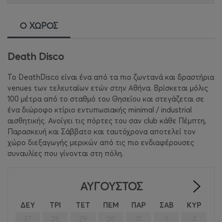
Ο ΧΩΡΟΣ
Death Disco
To DeathDisco είναι ένα από τα πιο ζωντανά και δραστήρια
venues των τελευταίων ετών στην Αθήνα. Βρίσκεται μόλις
100 μέτρα από το σταθμό του Θησείου και στεγάζεται σε
ένα διώροφο κτίριο εντυπωσιακής minimal / industrial
αισθητικής. Ανοίγει τις πόρτες του σαν club κάθε Πέμπτη,
Παρασκευή και Σάββατο και ταυτόχρονα αποτελεί τον
χώρο διεξαγωγής μερικών από τις πιο ενδιαφέρουσες
συναυλίες που γίνονται στη πόλη.
ΑΎΓΟΥΣΤΟΣ
>
ΔΕΥ
ΤΡΙ
ΤΕΤ
ΠΕΜ
ΠΑΡ
ΣΑΒ
ΚΥΡ
27
28
29
30
31
1
2