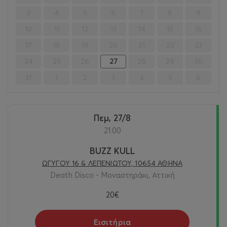
3
4
5
6
7
8
9
10
11
12
13
14
15
16
17
18
19
20
21
22
23
24
25
26
27
28
29
30
31
1
2
3
4
5
6
Πεμ, 27/8
21:00
BUZZ KULL
ΩΓΥΓΟΥ 16 & ΛΕΠΕΝΙΩΤΟΥ, 10654 ΑΘΗΝΑ
Death Disco - Μοναστηράκι, Αττική
20€
Εισιτήρια