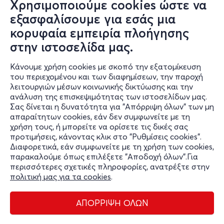
Χρησιμοποιούμε cookies ώστε να
Inspired by Latin America and Asia, Diego invites you to
εξασφαλίσουμε για εσάς μια
grab your food and relax on the sidewalk, but also to put on
κορυφαία εμπειρία πλοήγησης
your fancy outfit and dance inside.
στην ιστοσελίδα μας.
Velvet sofas, plastic stools, and wooden tables, beach
Κάνουμε χρήση cookies με σκοπό την εξατομίκευση
umbrellas, and Coca-Cola crates make up the exterior
του περιεχομένου και των διαφημίσεων, την παροχή
served by the front bar/canteen, while the interior with the
λειτουργιών μέσων κοινωνικής δικτύωσης και την
aesthetic of "worn luxury" with glass chandeliers and
ανάλυση της επισκεψιμότητας των ιστοσελίδων μας.
sconces, along with plastic chairs, exotic plants, striking
Σας δίνεται η δυνατότητα για "Απόρριψη όλων" των μη
mosaics and bright color contrasts on the walls, makes you
απαραίτητων cookies, εάν δεν συμφωνείτε με τη
stay for hours enjoying your drink in the indoor bar.
χρήση τους, ή μπορείτε να ορίσετε τις δικές σας
προτιμήσεις, κάνοντας κλικ στο "Ρυθμίσεις cookies".
Διαφορετικά, εάν συμφωνείτε με τη χρήση των cookies,
παρακαλούμε όπως επιλέξετε "Αποδοχή όλων".Για
περισσότερες σχετικές πληροφορίες, ανατρέξτε στην
πολιτική μας για τα cookies
.
ΑΠΟΡΡΙΨΗ ΟΛΩΝ
Διαχείριση cookies