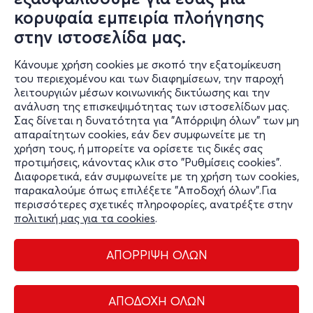
κορυφαία εμπειρία πλοήγησης
στην ιστοσελίδα μας.
Ο ΧΩΡΟΣ
Κάνουμε χρήση cookies με σκοπό την εξατομίκευση
του περιεχομένου και των διαφημίσεων, την παροχή
Εθνικό Θέατρο Rex - Σκηνή Μ. Κοτοπούλη
λειτουργιών μέσων κοινωνικής δικτύωσης και την
ανάλυση της επισκεψιμότητας των ιστοσελίδων μας.
Το θέατρο Κοτοπούλη χρησιμοποιείται ως σκηνή του
Σας δίνεται η δυνατότητα για "Απόρριψη όλων" των μη
Εθνικού Θεάτρου. Έχει πλατεία, περιμετρικό εξώστη και 15
απαραίτητων cookies, εάν δεν συμφωνείτε με τη
θεωρεία καθώς και αμφιθεατρικό υπερώο. Η σκηνή του
χρήση τους, ή μπορείτε να ορίσετε τις δικές σας
προτιμήσεις, κάνοντας κλικ στο "Ρυθμίσεις cookies".
είναι η μεγαλύτερη της Αθήνας.
Διαφορετικά, εάν συμφωνείτε με τη χρήση των cookies,
παρακαλούμε όπως επιλέξετε "Αποδοχή όλων".Για
περισσότερες σχετικές πληροφορίες, ανατρέξτε στην
πολιτική μας για τα cookies
.
ΑΠΟΡΡΙΨΗ ΟΛΩΝ
Διαχείριση cookies
Όροι Χρήσης
Πολιτική Απορρήτου
ΑΠΟΔΟΧΗ ΟΛΩΝ
Επικοινωνία