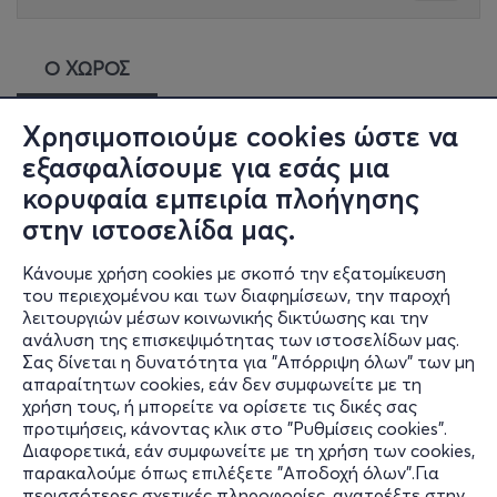
Ο ΧΩΡΟΣ
Χρησιμοποιούμε cookies ώστε να
Fix Factory of Sound
εξασφαλίσουμε για εσάς μια
Ο ολοκαίνουργιος συναυλιακός χώρος της Θεσσαλονίκης,
κορυφαία εμπειρία πλοήγησης
στο παλιό εργοστάσιο του Fix, άρτια εξοπλισμένος τόσο με
στην ιστοσελίδα μας.
υλικοτεχνικό όσο και με ανθρώπινο δυναμικό,
δραστηριοποιείται στον άξονα του πολιτισμού και των
Κάνουμε χρήση cookies με σκοπό την εξατομίκευση
τεχνών, με σεβασμό στον θεατή και τα δρώμενα.
του περιεχομένου και των διαφημίσεων, την παροχή
λειτουργιών μέσων κοινωνικής δικτύωσης και την
Ήδη γνώριμος από την παράσταση «Η Κυριακή των
ανάλυση της επισκεψιμότητας των ιστοσελίδων μας.
παπουτσιών» του Λάκη Λαζόπουλου, συνεχίζει την πορεία
Σας δίνεται η δυνατότητα για "Απόρριψη όλων" των μη
της μακράς πολιτιστικής ιστορίας του χώρου με
απαραίτητων cookies, εάν δεν συμφωνείτε με τη
συνεργασίες τόσο της εγχώριας όσο και της διεθνoύς
χρήση τους, ή μπορείτε να ορίσετε τις δικές σας
προτιμήσεις, κάνοντας κλικ στο "Ρυθμίσεις cookies".
σκηνής.
Διαφορετικά, εάν συμφωνείτε με τη χρήση των cookies,
παρακαλούμε όπως επιλέξετε "Αποδοχή όλων".Για
περισσότερες σχετικές πληροφορίες, ανατρέξτε στην