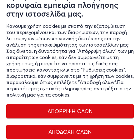
κορυφαία εμπειρία πλοήγησης
DAVID SHAW AND THE BEAT live
στην ιστοσελίδα μας.
Κοδριγκτώνος 17, Αθήνα 104 34
ΙΛΙΟΝ Plus - Αθήνα, Αττική
Κάνουμε χρήση cookies με σκοπό την εξατομίκευση
του περιεχομένου και των διαφημίσεων, την παροχή
από
23€
λειτουργιών μέσων κοινωνικής δικτύωσης και την
ανάλυση της επισκεψιμότητας των ιστοσελίδων μας.
Σας δίνεται η δυνατότητα για "Απόρριψη όλων" των μη
Εισιτήρια
απαραίτητων cookies, εάν δεν συμφωνείτε με τη
χρήση τους, ή μπορείτε να ορίσετε τις δικές σας
προτιμήσεις, κάνοντας κλικ στο "Ρυθμίσεις cookies".
Διαφορετικά, εάν συμφωνείτε με τη χρήση των cookies,
παρακαλούμε όπως επιλέξετε "Αποδοχή όλων".Για
περισσότερες σχετικές πληροφορίες, ανατρέξτε στην
πολιτική μας για τα cookies
.
ΑΠΟΡΡΙΨΗ ΟΛΩΝ
Διαχείριση cookies
Όροι Χρήσης
Πολιτική Απορρήτου
ΑΠΟΔΟΧΗ ΟΛΩΝ
Επικοινωνία