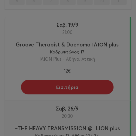
5
6
7
8
9
10
11
Σαβ, 19/9
21:00
Groove Therapist & Daenoma ΙΛΙΟΝ plus
Κοδριγκτώνος 17
ΙΛΙΟΝ Plus - Αθήνα, Αττική
12€
Εισιτήρια
Σαβ, 26/9
20:30
~THE HEAVY TRANSMISSION @ ILION plus
Κοδριγκτώνος 17, Αθήνα 104 34