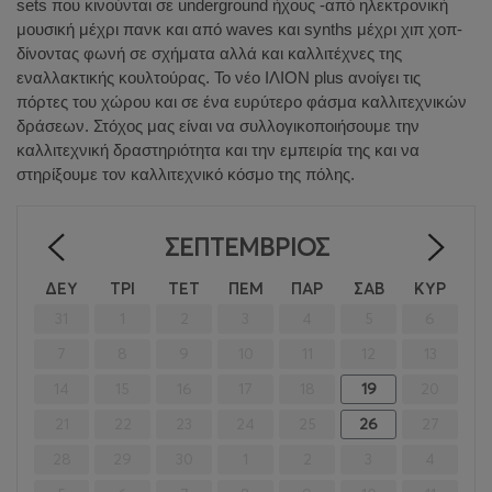
sets που κινούνται σε underground ήχους -από ηλεκτρονική
μουσική μέχρι πανκ και από waves και synths μέχρι χιπ χοπ-
δίνοντας φωνή σε σχήματα αλλά και καλλιτέχνες της
εναλλακτικής κουλτούρας. Το νέο ΙΛΙΟΝ
plus
ανοίγει τις
πόρτες του χώρου και σε ένα ευρύτερο φάσμα καλλιτεχνικών
δράσεων. Στόχος μας είναι να συλλογικοποιήσουμε την
καλλιτεχνική δραστηριότητα και την εμπειρία της και να
στηρίξουμε τον καλλιτεχνικό κόσμο της πόλης.
ΣΕΠΤΈΜΒΡΙΟΣ
<
>
ΔΕΥ
ΤΡΙ
ΤΕΤ
ΠΕΜ
ΠΑΡ
ΣΑΒ
ΚΥΡ
31
1
2
3
4
5
6
7
8
9
10
11
12
13
14
15
16
17
18
19
20
21
22
23
24
25
26
27
28
29
30
1
2
3
4