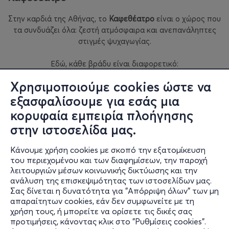
Στην καρδιά της Αθήνας, το
Καφεθέατρο
είναι ο χώρος που
τα συνδυάζει όλα: ζεστή ατμόσφαιρα και ανεπανάληπτες
στιγμές ψυχαγωγίας.
Εδώ,
κάθε βράδυ είναι διαφορετικό:
•
Ζωντανές μουσικές βραδιές
με αγαπημένους καλλιτέχνες
Χρησιμοποιούμε cookies ώστε να
•
Θεατρικές παραστάσεις
που συγκινούν και εμπνέουν
•
Stand-up comedy
που χαρίζει γέλιο μέχρι δακρύων
εξασφαλίσουμε για εσάς μια
κορυφαία εμπειρία πλοήγησης
Το
Καφεθέατρο
δεν είναι απλά ένας χώρος διασκέδασης∙
στην ιστοσελίδα μας.
είναι το στέκι που γίνεται εμπειρία, εκεί όπου οι φίλοι
συναντιούνται και η τέχνη παίρνει ζωή.
Κάνουμε χρήση cookies με σκοπό την εξατομίκευση
του περιεχομένου και των διαφημίσεων, την παροχή
Έλα κι εσύ να ζήσεις τη μαγεία της Αθήνας στο Καφεθέατρο
λειτουργιών μέσων κοινωνικής δικτύωσης και την
– γιατί εδώ η διασκέδαση έχει πολλές μορφές, αλλά πάντα
ανάλυση της επισκεψιμότητας των ιστοσελίδων μας.
την ίδια ζεστή καρδιά.
Σας δίνεται η δυνατότητα για "Απόρριψη όλων" των μη
απαραίτητων cookies, εάν δεν συμφωνείτε με τη
χρήση τους, ή μπορείτε να ορίσετε τις δικές σας
προτιμήσεις, κάνοντας κλικ στο "Ρυθμίσεις cookies".
Τηλέφωνο επικοινωνίας
: 6987301619