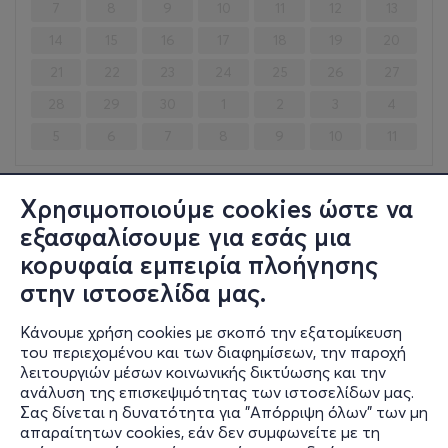
7
8
9
10
11
12
13
14
15
16
17
18
19
20
21
22
23
24
25
26
27
28
29
30
1
2
3
4
5
6
7
8
9
10
11
Χρησιμοποιούμε cookies ώστε να
Σαβ, 5/9
εξασφαλίσουμε για εσάς μια
21:00
κορυφαία εμπειρία πλοήγησης
CILIA KATRALI + SAVINA AT KLAKAZ
στην ιστοσελίδα μας.
Αβραμιώτου 6-8, Μοναστηράκι
Κλακάζ - Αθήνα, Αττική
Κάνουμε χρήση cookies με σκοπό την εξατομίκευση
του περιεχομένου και των διαφημίσεων, την παροχή
10€
λειτουργιών μέσων κοινωνικής δικτύωσης και την
ανάλυση της επισκεψιμότητας των ιστοσελίδων μας.
Σας δίνεται η δυνατότητα για "Απόρριψη όλων" των μη
Εισιτήρια
απαραίτητων cookies, εάν δεν συμφωνείτε με τη