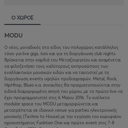
Ο ΧΩΡΟΣ
MODU
Ο νέος, μοναδικός στο είδος του πολυχώρος κατάλληλος
τόσο για live gigs, όσο και για τη διοργάνωση club nights.
Βρίσκεται στην καρδιά του Μεταξουργείου και αναμένεται
να φιλοξενήσει τους καλύτερους εκπροσώπους των
εναλλακτικών μουσικών ειδών και να ταυτιστεί με τη
διοργάνωση events υψηλών προδιαγραφών. Metal, Rock,
HipHhop, Blues κ.α. συναυλίες θα πραγματοποιούνται στην
ειδικά διαμορφωμένη σκηνή του χώρου, με το πρώτο live να
έχει προγραμματιστεί στις 6 Μαίου 2016. Το ευέλικτο
modular space του MODU μεταμορφώνεται και
μετατρέπεται σε ιδανικό venue για parties ηλεκτρονικής
μουσικής (Techno to House) με την εγγύηση του κορυφαίου
ηχοσυστήματος Funktion One και πρώτο event στις 7-8