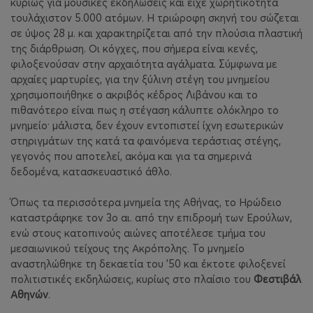
κυρίως για μουσικές εκδηλώσεις και είχε χωρητικότητα
τουλάχιστον 5.000 ατόμων. Η τριώροφη σκηνή του σώζεται
σε ύψος 28 μ. και χαρακτηρίζεται από την πλούσια πλαστική
της διάρθρωση. Οι κόγχες, που σήμερα είναι κενές,
φιλοξενούσαν στην αρχαιότητα αγάλματα. Σύμφωνα με
αρχαίες μαρτυρίες, για την ξύλινη στέγη του μνημείου
χρησιμοποιήθηκε ο ακριβός κέδρος Λιβάνου και το
πιθανότερο είναι πως η στέγαση κάλυπτε ολόκληρο το
μνημείο· μάλιστα, δεν έχουν εντοπιστεί ίχνη εσωτερικών
στηριγμάτων της κατά τα φαινόμενα τεράστιας στέγης,
γεγονός που αποτελεί, ακόμα και για τα σημερινά
δεδομένα, κατασκευαστικό άθλο.
Όπως τα περισσότερα μνημεία της Αθήνας, το Ηρώδειο
καταστράφηκε τον 3ο αι. από την επιδρομή των Ερούλων,
ενώ στους κατοπινούς αιώνες αποτέλεσε τμήμα του
μεσαιωνικού τείχους της Ακρόπολης. Το μνημείο
αναστηλώθηκε τη δεκαετία του '50 και έκτοτε φιλοξενεί
πολιτιστικές εκδηλώσεις, κυρίως στο πλαίσιο του
Φεστιβάλ
Αθηνών
.