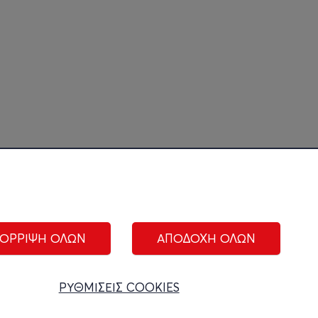
ΟΡΡΙΨΗ ΟΛΩΝ
ΑΠΟΔΟΧΗ ΟΛΩΝ
ΑΚΟΛΟΥΘΗΣΤΕ ΜΑΣ:
ΡΥΘΜΙΣΕΙΣ COOKIES
ίριση cookies
|
Όροι Χρήσης
|
Πολιτική Απορρήτου
|
Επικοινωνία