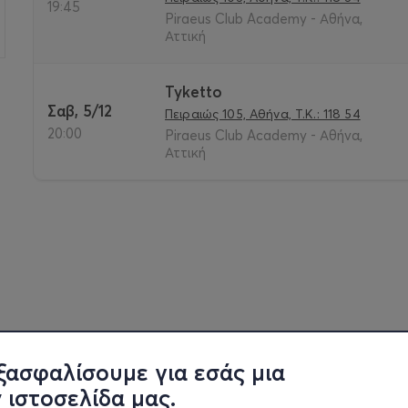
19:45
Piraeus Club Academy - Αθήνα,
Αττική
Tyketto
Σαβ, 5/12
Πειραιώς 105, Αθήνα, Τ.Κ.: 118 54
20:00
Piraeus Club Academy - Αθήνα,
Αττική
ξασφαλίσουμε για εσάς μια
 ιστοσελίδα μας.