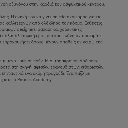
πνοή οξυγόνου στην καρδιά του ασφυκτικού κέντρου.
όλης. Η σκηνή του να γίνει σημείο αναφοράς για τις
ας καλλιτεχνών από ολόκληρο τον κόσμο. Εκθέσεις
ιακών designers, bazaar και χορευτικές
πολυπολιτισμική εμπειρία και εικόνα αν προτιμάτε
α ταρακουνήσει όσους μένουν απαθείς εν καιρώ της
απημένο τους ρεφρέν. Μια παράκρουση από solo,
στά στη σκηνή, αφισών, τραγουδιστών, κιθαριστών,
επιτακτικά ένα ακόμη τραγούδι. Ένα παζλ με
ς και το Piraeus Academy.