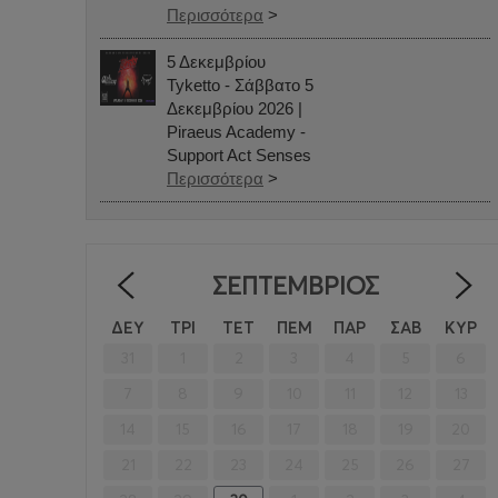
Περισσότερα
>
5 Δεκεμβρίου
Tyketto - Σάββατο 5
Δεκεμβρίου 2026 |
Piraeus Academy -
Support Act Senses
Περισσότερα
>
ΣΕΠΤΈΜΒΡΙΟΣ
<
ΔΕΥ
ΤΡΙ
ΤΕΤ
ΠΕΜ
ΠΑΡ
ΣΑΒ
ΚΥΡ
31
1
2
3
4
5
6
7
8
9
10
11
12
13
14
15
16
17
18
19
20
21
22
23
24
25
26
27