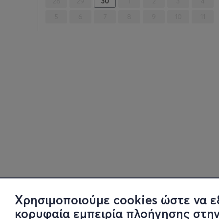
28
29
30
1
2
3
4
5
6
7
8
9
10
11
Χρησιμοποιούμε cookies ώστε να ε
κορυφαία εμπειρία πλοήγησης στην