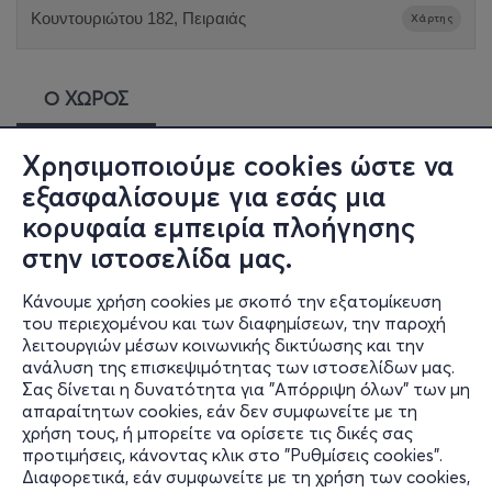
Κουντουριώτου 182, Πειραιάς
Χάρτης
Ο ΧΩΡΟΣ
Χρησιμοποιούμε cookies ώστε να
Πολυχώρος Θέατρο Αυλαία
εξασφαλίσουμε για εσάς μια
Ο
Πολυχώρος-Θέατρο Αυλαία
είναι ένας φιλόξενος και
κορυφαία εμπειρία πλοήγησης
ζεστός χώρος στον Πειραιά (Πασαλιμάνι) ο οποίος
στην ιστοσελίδα μας.
ανακαινίστηκε πρόσφατα και φιλοξενεί διάφορες
θεατρικές παραστάσεις, εκδηλώσεις, συναυλίες, live, party,
Κάνουμε χρήση cookies με σκοπό την εξατομίκευση
παρουσιάσεις για μικρούς και μεγάλους. Είναι ένα στέκι στο
του περιεχομένου και των διαφημίσεων, την παροχή
οποίο θα διασκεδάσει ο καθένας ..... Η τέχνη είναι ένα
λειτουργιών μέσων κοινωνικής δικτύωσης και την
παράθυρο στον κόσμο , για το οποίο πρέπει συνεχώς να
ανάλυση της επισκεψιμότητας των ιστοσελίδων μας.
αγωνιζόμαστε ......... Σε μια εποχή που η επικοινωνία και η
Σας δίνεται η δυνατότητα για "Απόρριψη όλων" των μη
οικονομία δυσκολεύουν μέρα με την μέρα ήρθε αυτός ο
απαραίτητων cookies, εάν δεν συμφωνείτε με τη
χώρος να δώσει ελπίδα με την ποιότητα και την προσιτή
χρήση τους, ή μπορείτε να ορίσετε τις δικές σας
τιμή των θεαμάτων που φιλοξενεί .......
προτιμήσεις, κάνοντας κλικ στο "Ρυθμίσεις cookies".
Διαφορετικά, εάν συμφωνείτε με τη χρήση των cookies,