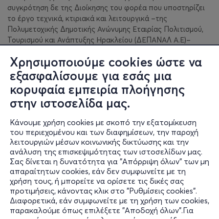
συγκρότηση δε της Διοίκησης του φορέα που υποστηρίζει
το έργο τεχνικά, κτιριακά και λειτουργικά –της
Πολυμετοχικής Δημοτικής Ανώνυμης Εταιρίας Πολιτισμού,
Τουρισμού και Ανάπτυξης Ηρακλείου (ΔΕΠΑΝΑΛ Α.Ε)–
καθιστά δυνατή την αρχική στόχευση του
Χρησιμοποιούμε cookies ώστε να
πρώτου Δημοτικού Συμβουλίου της πόλης του Ηρακλείου,
το οποίο το 1975, υπό την προεδρία του τότε δημάρχου,
εξασφαλίσουμε για εσάς μια
Μανόλη Καρέλλη, οραματίστηκε την δημιουργία ενός
κορυφαία εμπειρία πλοήγησης
κέντρου μαζί και άξονα πολιτισμού, που θα
στην ιστοσελίδα μας.
λειτουργεί ενοποιητικά στη σύμπραξη λόγου και πολιτισμού
των ανθρώπων της Κρήτης, της Ελλάδος, του κόσμου.
Κάνουμε χρήση cookies με σκοπό την εξατομίκευση
Όραμα, κρυφή ευχή, φιλοδοξία, καύχημα και ανάγκη που
του περιεχομένου και των διαφημίσεων, την παροχή
μπολιάστηκε από τη ματιά όσων ακολούθησαν και
λειτουργιών μέσων κοινωνικής δικτύωσης και την
επικουρικά εμπλούτισαν τον αρχικό σχεδιασμό του, το
ανάλυση της επισκεψιμότητας των ιστοσελίδων μας.
πολιτιστικό κέντρο που οραματίστηκαν οι πολίτες του
Σας δίνεται η δυνατότητα για "Απόρριψη όλων" των μη
Ηρακλείου ανοίγει τις πόρτες του διάπλατα και σας
απαραίτητων cookies, εάν δεν συμφωνείτε με τη
καλωσορίζει.
χρήση τους, ή μπορείτε να ορίσετε τις δικές σας
προτιμήσεις, κάνοντας κλικ στο "Ρυθμίσεις cookies".
Διαφορετικά, εάν συμφωνείτε με τη χρήση των cookies,
παρακαλούμε όπως επιλέξετε "Αποδοχή όλων".Για