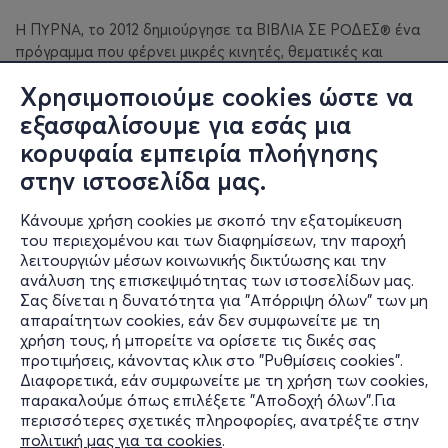
Η ΠΥΡΝΑ, το 2012 δημιούργησε τα ΒΙΒΛΙΑ ΣΕ ΡΟΔΕΣ® ένα
πρόγραμμα που φέρνει μικρές κινητές, θεματικές και
δανειστικές βιβλιοθήκες στα δημόσια δημοτικά σχολεία ανά
Χρησιμοποιούμε cookies ώστε να
την Ελλάδα. Μέχρι σήμερα, πάνω από 600 σχολικές τάξεις
έχουν υποδεχθεί με ενθουσιασμό τα ΒΙΒΛΙΑ ΣΕ ΡΟΔΕΣ®.
εξασφαλίσουμε για εσάς μια
Μπορείτε να παρακολουθείτε τα ταξίδια των Βιβλίων σε
κορυφαία εμπειρία πλοήγησης
Ρόδες στην ιστοσελίδα
www.vivliaserodes.gr
.
στην ιστοσελίδα μας.
Οι δραστηριότητες της ΠΥΡΝΑΣ είναι καθαρά
Κάνουμε χρήση cookies με σκοπό την εξατομίκευση
αυτοχρηματοδοτούμενες και βασίζονται στη συμμετοχή
του περιεχομένου και των διαφημίσεων, την παροχή
μελών και φίλων, σε χορηγίες καθώς και στην εθελοντική
λειτουργιών μέσων κοινωνικής δικτύωσης και την
προσφορά εργασίας. Για περισσότερες πληροφορίες ή
ανάλυση της επισκεψιμότητας των ιστοσελίδων μας.
εγγραφές, παρακαλούμε απευθυνθείτε στην γραμματεία
Σας δίνεται η δυνατότητα για "Απόρριψη όλων" των μη
της ΠΥΡΝΑΣ, Δευτ. ως Παρ. 10.00-14.00 και Δευτ. Τετ. Πεμ.
απαραίτητων cookies, εάν δεν συμφωνείτε με τη
Παρ. 17.00-19.00, τηλ. 2106230913, email:
χρήση τους, ή μπορείτε να ορίσετε τις δικές σας
προτιμήσεις, κάνοντας κλικ στο "Ρυθμίσεις cookies".
pyrnanet@otenet.gr
.
Διαφορετικά, εάν συμφωνείτε με τη χρήση των cookies,
παρακαλούμε όπως επιλέξετε "Αποδοχή όλων".Για
περισσότερες σχετικές πληροφορίες, ανατρέξτε στην
πολιτική μας για τα cookies
.