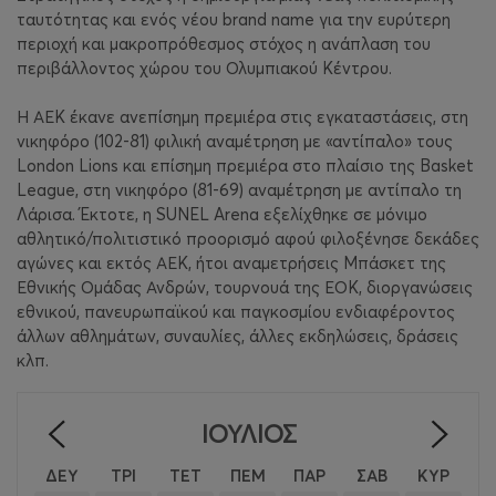
ταυτότητας και ενός νέου brand name για την ευρύτερη
περιοχή και μακροπρόθεσμος στόχος η ανάπλαση του
περιβάλλοντος χώρου του Ολυμπιακού Κέντρου.
Η ΑΕΚ έκανε ανεπίσημη πρεμιέρα στις εγκαταστάσεις, στη
νικηφόρο (102-81) φιλική αναμέτρηση με «αντίπαλο» τους
London Lions και επίσημη πρεμιέρα στο πλαίσιο της Basket
League, στη νικηφόρο (81-69) αναμέτρηση με αντίπαλο τη
Λάρισα. Έκτοτε, η SUNEL Arena εξελίχθηκε σε μόνιμο
αθλητικό/πολιτιστικό προορισμό αφού φιλοξένησε δεκάδες
αγώνες και εκτός ΑΕΚ, ήτοι αναμετρήσεις Μπάσκετ της
Εθνικής Ομάδας Ανδρών, τουρνουά της ΕΟΚ, διοργανώσεις
εθνικού, πανευρωπαϊκού και παγκοσμίου ενδιαφέροντος
άλλων αθλημάτων, συναυλίες, άλλες εκδηλώσεις, δράσεις
κλπ.
ΙΟΎΛΙΟΣ
<
>
ΔΕΥ
ΤΡΙ
ΤΕΤ
ΠΕΜ
ΠΑΡ
ΣΑΒ
ΚΥΡ