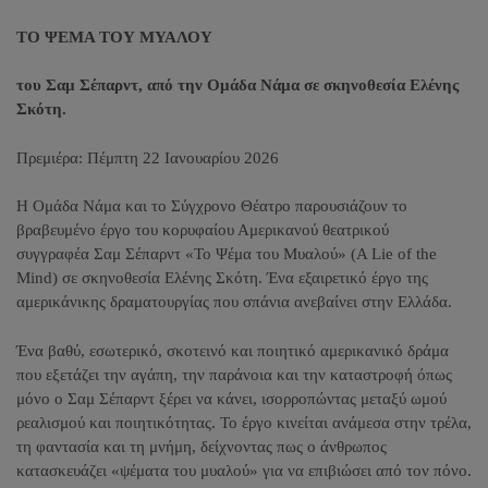
ΤΟ ΨΕΜΑ ΤΟΥ ΜΥΑΛΟΥ
του Σαμ Σέπαρντ, από την Ομάδα Νάμα σε σκηνοθεσία Ελένης
Σκότη.
Πρεμιέρα
:
Πέμπτη 22 Ιανουαρίου 2026
H Ομάδα Νάμα και το Σύγχρονο Θέατρο παρουσιάζουν το
βραβευμένο έργο του κορυφαίου Αμερικανού θεατρικού
συγγραφέα Σαμ Σέπαρντ «Το Ψέμα του Μυαλού» (Α
L
ie of the
M
ind) σε σκηνοθεσία Ελένης Σκότη. Ένα εξαιρετικό έργο της
αμερικάνικης δραματουργίας που σπάνια ανεβαίνει στην Ελλάδα.
Ένα βαθύ, εσωτερικό, σκοτεινό και ποιητικό αμερικανικό δράμα
που εξετάζει την αγάπη, την παράνοια και την καταστροφή όπως
μόνο ο Σαμ Σέπαρντ ξέρει να κάνει, ισορροπώντας μεταξύ ωμού
ρεαλισμού και ποιητικότητας. Το έργο κινείται ανάμεσα στην τρέλα,
τη φαντασία και τη μνήμη, δείχνοντας πως ο άνθρωπος
κατασκευάζει «ψέματα του μυαλού» για να επιβιώσει από τον πόνο.