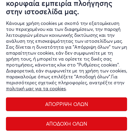
κορυφαία εμπειρία πλοήγησης
email:
info
@
sychronotheatro
.
gr
, τηλ 2103464380
στην ιστοσελίδα μας.
Facebook: Συγχρονο Θέατρο_
official
Κάνουμε χρήση cookies με σκοπό την εξατομίκευση
του περιεχομένου και των διαφημίσεων, την παροχή
Instagram:@
sychronotheatro
_
official
λειτουργιών μέσων κοινωνικής δικτύωσης και την
ανάλυση της επισκεψιμότητας των ιστοσελίδων μας.
Σας δίνεται η δυνατότητα για "Απόρριψη όλων" των μη
απαραίτητων cookies, εάν δεν συμφωνείτε με τη
χρήση τους, ή μπορείτε να ορίσετε τις δικές σας
προτιμήσεις, κάνοντας κλικ στο "Ρυθμίσεις cookies".
Διαφορετικά, εάν συμφωνείτε με τη χρήση των cookies,
παρακαλούμε όπως επιλέξετε "Αποδοχή όλων".Για
περισσότερες σχετικές πληροφορίες, ανατρέξτε στην
πολιτική μας για τα cookies
.
ΑΠΟΡΡΙΨΗ ΟΛΩΝ
Διαχείριση cookies
Όροι Χρήσης
Πολιτική Απορρήτου
ΑΠΟΔΟΧΗ ΟΛΩΝ
Επικοινωνία