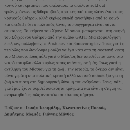
κοινού και κριτικών που απέσπασε, τα απόλυτα sold out
τριών χρόνων, τις διθυραμβικές κριτικές από τους πλέον έγκριτους
κριτικούς θεάτρου, αλλά κυρίως επειδή αγαπήθηκε από το κοινό
και απέδειξε ότι ο πολιτικός λόγος του συγγραφέα είναι πάντα
επίκαιρος. Το κείμενο του Χρόνη Μίσσιου μεταφέρεται στη σκηνή
του Σύγχρονου θεάτρου από την ομάδα GAFF. Μια εξομολόγηση
διώξεων, συλλήψεων, φυλακίσεων και βασανιστηρίων. Ίσως γιατί η
περίοδος που διανύουμε μοιάζει να έχει κάτι από τη σκοτεινή νιότη
του Μίσσιου. Ίσως πάλι γιατί ο Μίσσιος δεν απευθύνεται μόνο στο
νεκρό του φίλο αλλά κυρίως στους απόντες, σε ‘μάς. Ίσως γιατί η
αντίληψη του Μίσσιου για τη ζωή , την ιστορία, το όνειρο δεν είναι
μόνο γεμάτη από πολιτική κριτική αλλά και από αισιοδοξία για τη
ζωή και πίστη στη δημιουργική δύναμη του ανθρώπου. Ίσως, πάλι,
γιατί μας έχουν συμβεί αδιανόητα πράγματα και είναι η στιγμή να
αναρωτηθούμε, πώς αντιστέκεται κάποιος σήμερα.
Παίζουν οι:
Ιωσήφ Ιωσηφίδης, Κωνσταντίνος Πασσάς,
Δημήτρης Μαμιός, Γιάννης Μάνθος.