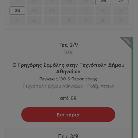
21
22
23
24
25
26
27
28
29
30
1
2
3
4
5
6
7
8
9
10
11
Τετ, 2/9
21:00
Ο Γρηγόρης Σαμόλης στην Τεχνόπολη Δήμου
Αθηναίων
Πειραιώς 100 & Περσεφόνης
Τεχνόπολη Δήμου Αθηναίων - Γκάζι, Αττική
από
8€
Εισιτήρια
Πεμ, 3/9