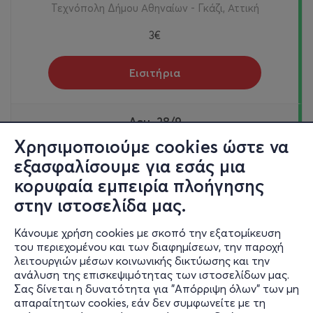
Τεχνόπολη Δήμου Αθηναίων - Γκάζι, Αττική
3€
Εισιτήρια
Δευ, 28/9
13:00
Χρησιμοποιούμε cookies ώστε να
εξασφαλίσουμε για εσάς μια
Γενική Είσοδος + STREET OUTDOORS DJ SET|
Μονοήμερο εισιτήριο χωρίς περιορισμό στο
κορυφαία εμπειρία πλοήγησης
ωράριο προσέλευσης
στην ιστοσελίδα μας.
Πειραιώς 100 & Περσεφόνης
Τεχνόπολη Δήμου Αθηναίων - Γκάζι, Αττική
Κάνουμε χρήση cookies με σκοπό την εξατομίκευση
του περιεχομένου και των διαφημίσεων, την παροχή
5€
λειτουργιών μέσων κοινωνικής δικτύωσης και την
ανάλυση της επισκεψιμότητας των ιστοσελίδων μας.
Σας δίνεται η δυνατότητα για "Απόρριψη όλων" των μη
Εισιτήρια
απαραίτητων cookies, εάν δεν συμφωνείτε με τη