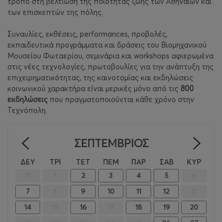
τρόπο στη βελτίωση της ποιότητας ζωής των Αθηναίων και
των επισκεπτών της πόλης.
Συναυλίες, εκθέσεις, performances, προβολές,
εκπαιδευτικά προγράμματα και δράσεις του Βιομηχανικού
Μουσείου Φωταερίου, σεμινάρια και workshops αφιερωμένα
στις νέες τεχνολογίες, πρωτοβουλίες για την ανάπτυξη της
επιχειρηματικότητας, της καινοτομίας και εκδηλώσεις
κοινωνικού χαρακτήρα είναι μερικές μόνο από τις
800
εκδηλώσεις
που πραγματοποιούνται κάθε χρόνο στην
Τεχνόπολη.
ΣΕΠΤΈΜΒΡΙΟΣ
<
>
ΔΕΥ
ΤΡΙ
ΤΕΤ
ΠΕΜ
ΠΑΡ
ΣΑΒ
ΚΥΡ
31
1
2
3
4
5
6
7
8
9
10
11
12
13
14
15
16
17
18
19
20