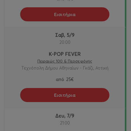
Εισιτήρια
Σαβ, 5/9
20:00
K-POP FEVER
Πειραιώς 100 & Περσεφόνης
Τεχνόπολη Δήμου Αθηναίων - Γκάζι, Αττική
από
25€
Εισιτήρια
Δευ, 7/9
21:00