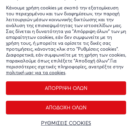
Κάνουμε χρήση cookies με σκοπό την εξατομίκευση
του περιεχομένου και των διαφημίσεων, την παροχή
Ο ΧΩΡΟΣ
λειτουργιών μέσων κοινωνικής δικτύωσης και την
ανάλυση της επισκεψιμότητας των ιστοσελίδων μας.
Σας δίνεται η δυνατότητα για "Απόρριψη όλων" των μη
TGI Fridays Καπνικαρέας
απαραίτητων cookies, εάν δεν συμφωνείτε με τη
χρήση τους, ή μπορείτε να ορίσετε τις δικές σας
προτιμήσεις, κάνοντας κλικ στο "Ρυθμίσεις cookies".
Διαφορετικά, εάν συμφωνείτε με τη χρήση των cookies,
παρακαλούμε όπως επιλέξετε "Αποδοχή όλων".Για
περισσότερες σχετικές πληροφορίες, ανατρέξτε στην
πολιτική μας για τα cookies
.
ΑΠΟΡΡΙΨΗ ΟΛΩΝ
Διαχείριση cookies
Όροι Χρήσης
Πολιτική Απορρήτου
ΑΠΟΔΟΧΗ ΟΛΩΝ
Επικοινωνία
Copyright © 2026 - Olympiacos.org
ΡΥΘΜΙΣΕΙΣ COOKIES