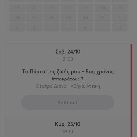
19
20
21
22
23
24
25
26
27
28
29
30
31
1
2
3
4
5
6
7
8
Σαβ, 24/10
21:00
Το Πάρτυ της ζωής μου - 5ος χρόνος
Ιπποκράτους 7
Θέατρο Διάνα - Αθήνα, Αττική
Sold out
Κυρ, 25/10
19:30