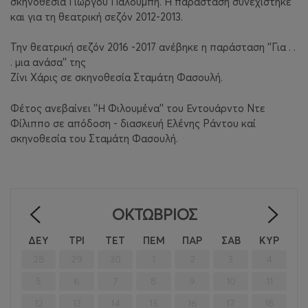
σκηνοθεσία Γιώργου Παλούμπη. Η παράσταση συνεχίστηκε
και για τη θεατρική σεζόν 2012-2013.
Την θεατρική σεζόν 2016 -2017 ανέβηκε η παράσταση ''Για . .
. μια ανάσα'' της
Ζίνι Χάρις σε σκηνοθεσία Σταμάτη Φασουλή.
Φέτος ανεβαίνει ''Η Φιλουμένα'' του Εντουάρντο Ντε
Φίλιππο σε απόδοση - διασκευή Ελένης Ράντου καί
σκηνοθεσία του Σταμάτη Φασουλή.
ΟΚΤΏΒΡΙΟΣ
<
>
ΔΕΥ
ΤΡΙ
ΤΕΤ
ΠΕΜ
ΠΑΡ
ΣΑΒ
ΚΥΡ
28
29
30
1
2
3
4
5
6
7
8
9
10
11
12
13
14
15
16
17
18