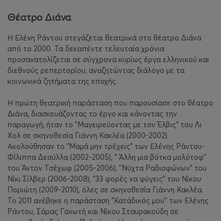
Θέατρο Διάνα
Η Ελένη Ράντου στεγάζεται θεατρικά στο θέατρο Διάνα
από το 2000. Τα δεκαπέντε τελευταία χρόνια
προσανατολίζεται σε σύγχρονα κυρίως έργα ελληνικού και
διεθνούς ρεπερτορίου, αναζητώντας διάλογο με τα
κοινωνικά ζητήματα της εποχής.
Η πρώτη θεατρική παράσταση που παρουσίασε στο θέατρο
Διάνα, διασκευάζοντας το έργο και κάνοντας την
παραγωγή, ήταν το "Μαγειρεύοντας με τον Έλβις" του Λι
Χολ σε σκηνοθεσία Γιάννη Κακλέα (2000-2002).
Ακολούθησαν το "Μαμά μην τρέχεις" των Ελένης Ράντου-
Φίλιππα Δεσύλλα (2002-2005), " Άλλη μια βότκα μολότοφ"
του Άντον Τσέχωφ (2005-2006), ''Νύχτα Ραδιοφώνων" του
Νίκι Σίλβερ (2006-2008), "33 φορές να φύγεις" του Νίκου
Ποριώτη (2009-2010), όλες σε σκηνοθεσία Γιάννη Κακλέα.
Το 2011 ανέβηκε η παράσταση "Κατάδικός μου'' των Ελένης
Ράντου, Σάρας Γανωτή και Νίκου Σταυρακούδη σε