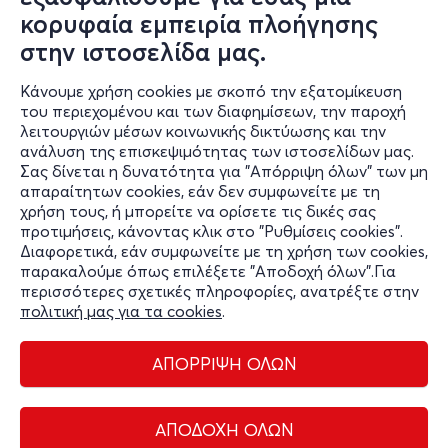
κορυφαία εμπειρία πλοήγησης
170 ΤΕΤΡΑΓΩΝΙΚΑ - 8ος χρόνος
στην ιστοσελίδα μας.
Ιπποκράτους 7
Θέατρο Διάνα - Αθήνα, Αττική
Κάνουμε χρήση cookies με σκοπό την εξατομίκευση
του περιεχομένου και των διαφημίσεων, την παροχή
από
14€
λειτουργιών μέσων κοινωνικής δικτύωσης και την
ανάλυση της επισκεψιμότητας των ιστοσελίδων μας.
Σας δίνεται η δυνατότητα για "Απόρριψη όλων" των μη
Εισιτήρια
απαραίτητων cookies, εάν δεν συμφωνείτε με τη
χρήση τους, ή μπορείτε να ορίσετε τις δικές σας
προτιμήσεις, κάνοντας κλικ στο "Ρυθμίσεις cookies".
Διαφορετικά, εάν συμφωνείτε με τη χρήση των cookies,
παρακαλούμε όπως επιλέξετε "Αποδοχή όλων".Για
περισσότερες σχετικές πληροφορίες, ανατρέξτε στην
πολιτική μας για τα cookies
.
ΑΠΟΡΡΙΨΗ ΟΛΩΝ
Διαχείριση cookies
Όροι Χρήσης
Πολιτική Απορρήτου
ΑΠΟΔΟΧΗ ΟΛΩΝ
Επικοινωνία